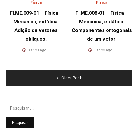
Física
Física
FI.ME.009-01 – Física –
FI.ME.008-01 – Física –
Mecânica, estática.
Mecânica, estática.
Adição de vetores
Componentes ortogonais
oblíquos.
de um vetor.
9 anos ago
9 anos ago
Navegação
Older Posts
por
posts
Pesquisar
por: