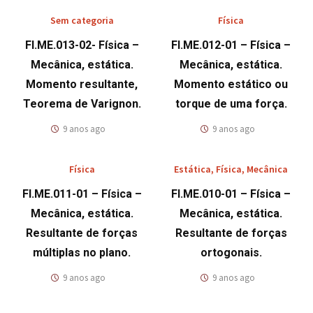
Sem categoria
Física
FI.ME.013-02- Física –
FI.ME.012-01 – Física –
Mecânica, estática.
Mecânica, estática.
Momento resultante,
Momento estático ou
Teorema de Varignon.
torque de uma força.
9 anos ago
9 anos ago
Física
Estática
,
Física
,
Mecânica
FI.ME.011-01 – Física –
FI.ME.010-01 – Física –
Mecânica, estática.
Mecânica, estática.
Resultante de forças
Resultante de forças
múltiplas no plano.
ortogonais.
9 anos ago
9 anos ago