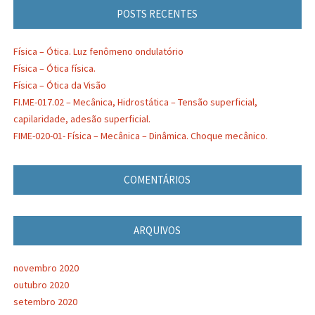
POSTS RECENTES
Física – Ótica. Luz fenômeno ondulatório
Física – Ótica física.
Física – Ótica da Visão
FI.ME-017.02 – Mecânica, Hidrostática – Tensão superficial,
capilaridade, adesão superficial.
FIME-020-01- Física – Mecânica – Dinâmica. Choque mecânico.
COMENTÁRIOS
ARQUIVOS
novembro 2020
outubro 2020
setembro 2020