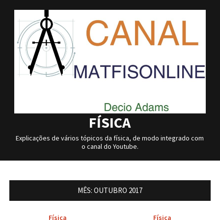
Skip
to
content
FÍSICA
Explicações de vários tópicos da física, de modo integrado com
o canal do Youtube.
MÊS:
OUTUBRO 2017
Física
Física