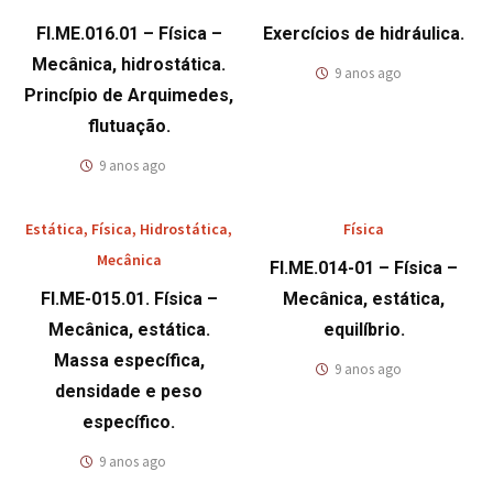
FI.ME.016.01 – Física –
Exercícios de hidráulica.
Mecânica, hidrostática.
9 anos ago
Princípio de Arquimedes,
flutuação.
9 anos ago
Estática
,
Física
,
Hidrostática
,
Física
Mecânica
FI.ME.014-01 – Física –
FI.ME-015.01. Física –
Mecânica, estática,
Mecânica, estática.
equilíbrio.
Massa específica,
9 anos ago
densidade e peso
específico.
9 anos ago