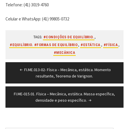
Telefone: (41) 3019-4760
Celular e WhatsApp: (41) 99805-0732
TAGS:
,
#CONDIÇÕES DE EQUILÍBRIO.
,
,
,
#EQUILÍBRIO. #FORMAS DE EQUILÍBRIO
#ESTÁTICA
#FÍSICA
#MECÂNICA
Navegação
FI.ME.013-02- Física – Mecânica, estática. Momento
de
resultante, Teorema de Varignon.
Post
FI.ME-015.01. Física – Mecânica, estática. Massa específica,
densidade e peso específico.