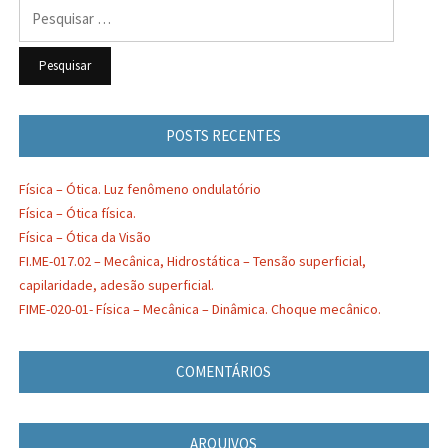
Pesquisar
por:
POSTS RECENTES
Física – Ótica. Luz fenômeno ondulatório
Física – Ótica física.
Física – Ótica da Visão
FI.ME-017.02 – Mecânica, Hidrostática – Tensão superficial,
capilaridade, adesão superficial.
FIME-020-01- Física – Mecânica – Dinâmica. Choque mecânico.
COMENTÁRIOS
ARQUIVOS