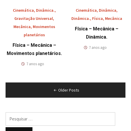
Cinemática
,
Dinâmica.
,
Cinemática
,
Dinâmica
,
Gravitação Universal
,
Dinâmica.
,
Física
,
Mecânica
Mecânica
,
Movimentos
Física – Mecânica –
planetários
Dinâmica.
Física – Mecânica –
7 anos ago
Movimentos planetários.
7 anos ago
Navegação
Older Posts
por
posts
Pesquisar
por: