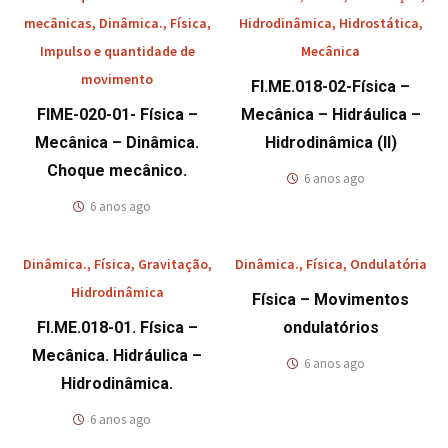
mecânicas
,
Dinâmica.
,
Física
,
Hidrodinâmica
,
Hidrostática
,
Impulso e quantidade de
Mecânica
movimento
FI.ME.018-02-Física –
FIME-020-01- Física –
Mecânica – Hidráulica –
Mecânica – Dinâmica.
Hidrodinâmica (II)
Choque mecânico.
6 anos ago
6 anos ago
Dinâmica.
,
Física
,
Gravitação
,
Dinâmica.
,
Física
,
Ondulatória
Hidrodinâmica
Física – Movimentos
FI.ME.018-01. Física –
ondulatórios
Mecânica. Hidráulica –
6 anos ago
Hidrodinâmica.
6 anos ago