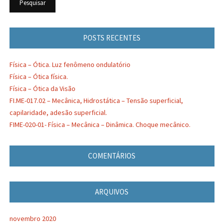
POSTS RECENTES
Física – Ótica. Luz fenômeno ondulatório
Física – Ótica física.
Física – Ótica da Visão
FI.ME-017.02 – Mecânica, Hidrostática – Tensão superficial,
capilaridade, adesão superficial.
FIME-020-01- Física – Mecânica – Dinâmica. Choque mecânico.
COMENTÁRIOS
ARQUIVOS
novembro 2020