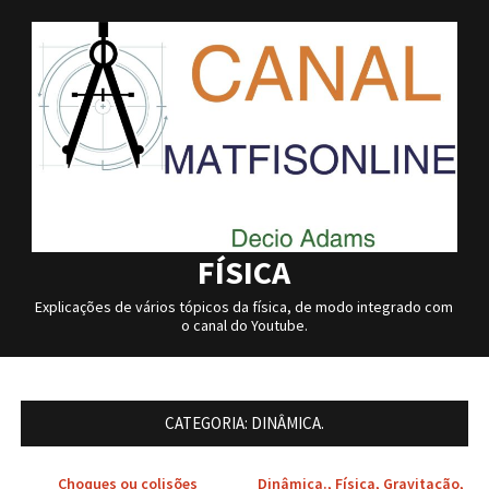
Skip
to
content
FÍSICA
Explicações de vários tópicos da física, de modo integrado com
o canal do Youtube.
CATEGORIA:
DINÂMICA.
Choques ou colisões
Dinâmica.
,
Física
,
Gravitação
,