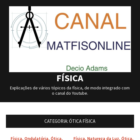
Skip
to
content
FÍSICA
Explicações de vários tópicos da física, de modo integrado com
o canal do Youtube.
CATEGORIA:
ÓTICA FÍSICA
Física
,
Ondulatória
,
Ótica
,
Física
,
Natureza da Luz
,
Ótica
,