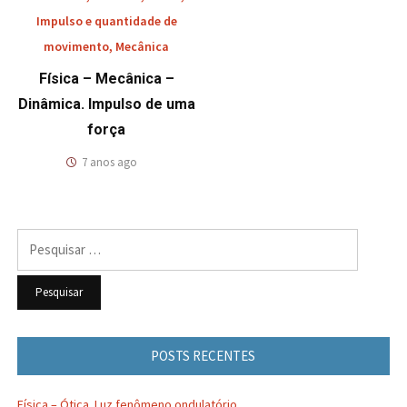
Impulso e quantidade de
movimento
,
Mecânica
Física – Mecânica –
Dinâmica. Impulso de uma
força
7 anos ago
Pesquisar
por:
POSTS RECENTES
Física – Ótica. Luz fenômeno ondulatório