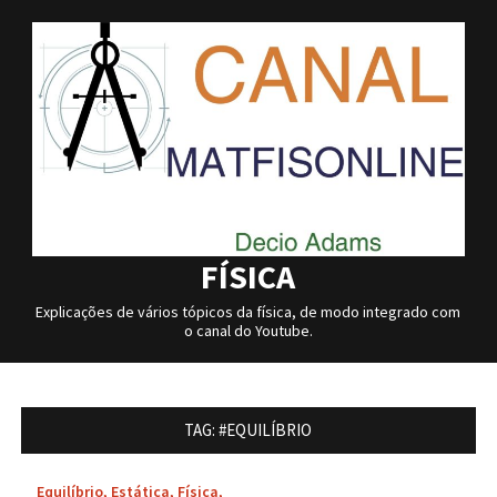
Skip
to
content
FÍSICA
Explicações de vários tópicos da física, de modo integrado com
o canal do Youtube.
TAG:
#EQUILÍBRIO
Equilíbrio
,
Estática
,
Física
,