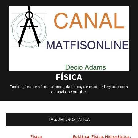
Skip
to
content
FÍSICA
Explicações de vários tópicos da física, de modo integrado com
o canal do Youtube.
TAG:
#HIDROSTÁTICA
Física
Estática
,
Física
,
Hidrostática
,