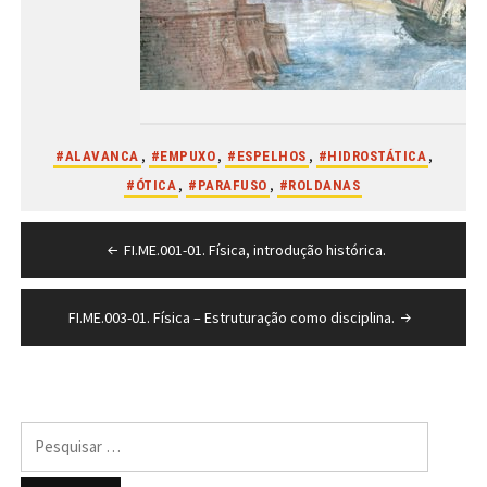
,
,
,
,
#ALAVANCA
#EMPUXO
#ESPELHOS
#HIDROSTÁTICA
,
,
#ÓTICA
#PARAFUSO
#ROLDANAS
Navegação
FI.ME.001-01. Física, introdução histórica.
de
Post
FI.ME.003-01. Física – Estruturação como disciplina.
Pesquisar
por: