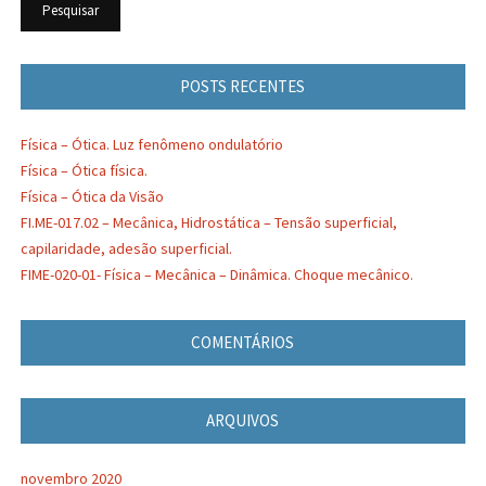
POSTS RECENTES
Física – Ótica. Luz fenômeno ondulatório
Física – Ótica física.
Física – Ótica da Visão
FI.ME-017.02 – Mecânica, Hidrostática – Tensão superficial,
capilaridade, adesão superficial.
FIME-020-01- Física – Mecânica – Dinâmica. Choque mecânico.
COMENTÁRIOS
ARQUIVOS
novembro 2020