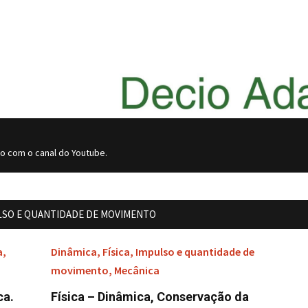
do com o canal do Youtube.
LSO E QUANTIDADE DE MOVIMENTO
a
,
Dinâmica
,
Física
,
Impulso e quantidade de
movimento
,
Mecânica
ca.
Física – Dinâmica, Conservação da