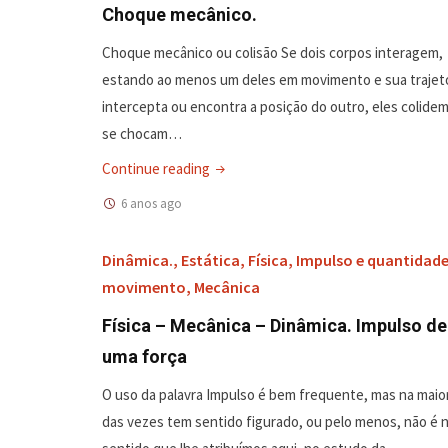
Choque mecânico.
Choque mecânico ou colisão Se dois corpos interagem,
estando ao menos um deles em movimento e sua trajet
intercepta ou encontra a posição do outro, eles colide
se chocam…
"FIME-
Continue reading
020-
6 anos ago
01-
Física
Dinâmica.
,
Estática
,
Física
,
Impulso e quantidade
–
movimento
,
Mecânica
Mecânica
Física – Mecânica – Dinâmica. Impulso de
–
uma força
Dinâmica.
Choque
O uso da palavra Impulso é bem frequente, mas na maio
mecânico."
das vezes tem sentido figurado, ou pelo menos, não é 