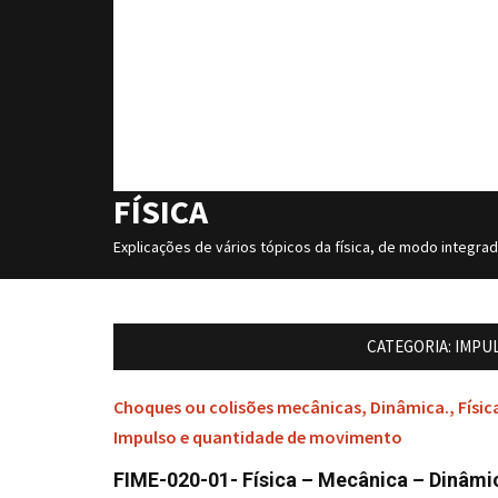
FÍSICA
Explicações de vários tópicos da física, de modo integra
CATEGORIA:
IMPU
Choques ou colisões mecânicas
,
Dinâmica.
,
Físic
Impulso e quantidade de movimento
FIME-020-01- Física – Mecânica – Dinâmi