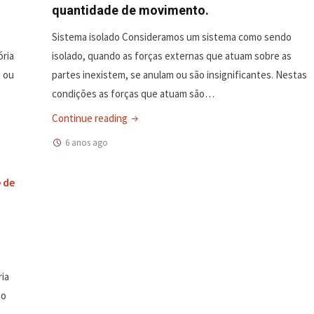
quantidade de movimento.
Sistema isolado Consideramos um sistema como sendo
ória
isolado, quando as forças externas que atuam sobre as
m ou
partes inexistem, se anulam ou são insignificantes. Nestas
condições as forças que atuam são…
"Física
Continue reading
–
6 anos ago
Dinâmica,
Conservação
 de
da
quantidade
de
movimento."
ria
no