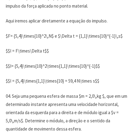
impulso da força aplicada no ponto material.
Aqui iremos aplicar diretamente a equação do impulso.
$F= {5,4}\times{10}^2\,N$ e $\Delta t = {1,1}\times{10}^{-1}\,s$
$$I = F\times\Delta t$$
$$I= {5,4}\times{10}^2\times{1,1}\times{10}^{-1}$$
$$I = {5,4}\times{1,1}\times{10} = 59,4 N\times s$$
04. Seja uma pequena esfera de massa $m = 2,0\,kg $, que em um
determinado instante apresenta uma velocidade horizontal,
orientada da esquerda para a direita e de módulo igual a $v =
5,0\,m/s$. Determine o módulo, a direção e o sentido da
quantidade de movimento dessa esfera.