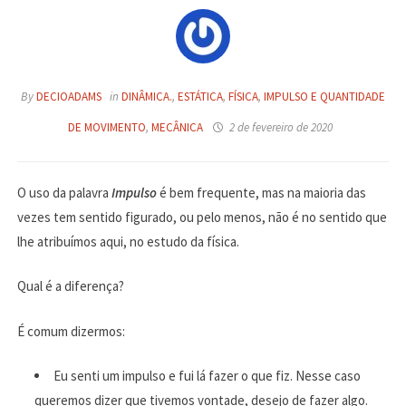
By
DECIOADAMS
in
DINÂMICA.
,
ESTÁTICA
,
FÍSICA
,
IMPULSO E QUANTIDADE
DE MOVIMENTO
,
MECÂNICA
2 de fevereiro de 2020
O uso da palavra
Impulso
é bem frequente, mas na maioria das
vezes tem sentido figurado, ou pelo menos, não é no sentido que
lhe atribuímos aqui, no estudo da física.
Qual é a diferença?
É comum dizermos:
Eu senti um impulso e fui lá fazer o que fiz. Nesse caso
queremos dizer que tivemos vontade, desejo de fazer algo.