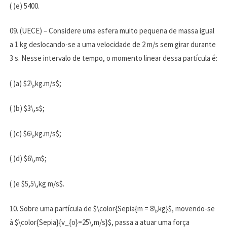
( )e) 5400.
09. (UECE) – Considere uma esfera muito pequena de massa igual
a 1 kg deslocando-se a uma velocidade de 2 m/s sem girar durante
3 s. Nesse intervalo de tempo, o momento linear dessa partícula é:
( )a) $2\,kg.m/s$;
( )b) $3\,s$;
( )c) $6\,kg.m/s$;
( )d) $6\,m$;
( )e $5,5\,kg m/s$.
10. Sobre uma partícula de $\color{Sepia{m = 8\,kg}$, movendo-se
à $\color{Sepia}{v_{o}=25\,m/s}$, passa a atuar uma força