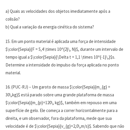
a) Quais as velocidades dos objetos imediatamente após a
colisão?
b) Qual a variação da energia cinética do sistema?
15. Em um ponto material é aplicada uma força de intensidade
$\color{Sepia}{F = 5,4 \times 10^{2}\, N}$, durante um intervalo de
tempo igual a $\color{Sepia}{\Delta t = 1,1 \times 10^{-1}\,}$s.
Determine a intensidade do impulso da força aplicada no ponto
material.
16. (PUC-RJ) –
Um garoto de massa $\color{Sepia}{m_{g} =
30\,kg}$ está parado sobre uma grande plataforma de massa
$\color{Sepia}{m_{p}=120\, kg}$, também em repouso em uma
superfície de gelo. Ele começa a correr horizontalmente para a
direita, e um observador, fora da plataforma, mede que sua
velocidade é de $\color{Sepia}{v_{g}=2,0\,m/s}$. Sabendo que não