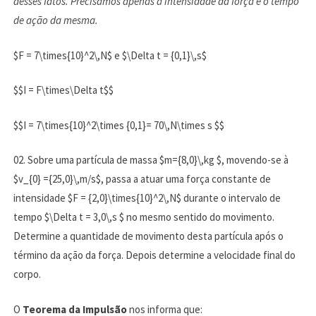
desses fatos. Precisamos apenas a intensidade da força e o tempo
de ação da mesma.
$F = 7\times{10}^2\,N$ e $\Delta t = {0,1}\,s$
$$I = F\times\Delta t$$
$$I = 7\times{10}^2\times {0,1}= 70\,N\times s $$
02. Sobre uma partícula de massa $m={8,0}\,kg $, movendo-se à
$v_{0} ={25,0}\,m/s$, passa a atuar uma força constante de
intensidade $F = {2,0}\times{10}^2\,N$ durante o intervalo de
tempo $\Delta t = 3,0\,s $ no mesmo sentido do movimento.
Determine a quantidade de movimento desta partícula após o
término da ação da força. Depois determine a velocidade final do
corpo.
O
Teorema da Impulsão
nos informa que: