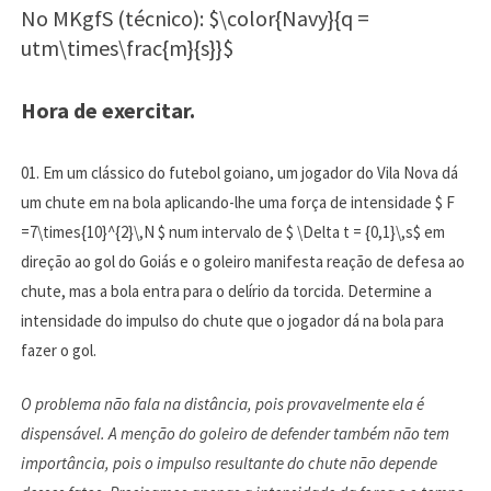
No MKgfS (técnico): $\color{Navy}{q =
utm\times\frac{m}{s}}$
Hora de exercitar.
01. Em um clássico do futebol goiano, um jogador do Vila Nova dá
um chute em na bola aplicando-lhe uma força de intensidade $ F
=7\times{10}^{2}\,N $ num intervalo de $ \Delta t = {0,1}\,s$ em
direção ao gol do Goiás e o goleiro manifesta reação de defesa ao
chute, mas a bola entra para o delírio da torcida. Determine a
intensidade do impulso do chute que o jogador dá na bola para
fazer o gol.
O problema não fala na distância, pois provavelmente ela é
dispensável. A menção do goleiro de defender também não tem
importância, pois o impulso resultante do chute não depende