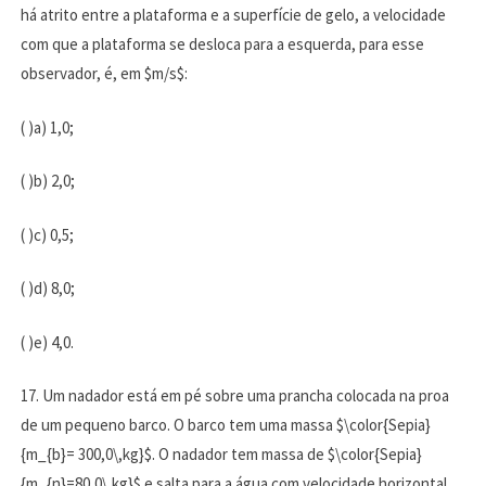
há atrito entre a plataforma e a superfície de gelo, a velocidade
com que a plataforma se desloca para a esquerda, para esse
observador, é, em $m/s$:
( )a) 1,0;
( )b) 2,0;
( )c) 0,5;
( )d) 8,0;
( )e) 4,0.
17. Um nadador está em pé sobre uma prancha colocada na proa
de um pequeno barco. O barco tem uma massa $\color{Sepia}
{m_{b}= 300,0\,kg}$. O nadador tem massa de $\color{Sepia}
{m_{n}=80,0\,kg}$ e salta para a água com velocidade horizontal