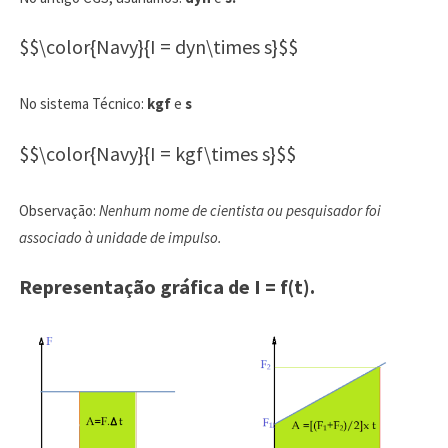
$$\color{Navy}{I = dyn\times s}$$
No sistema Técnico:
kgf
e
s
$$\color{Navy}{I = kgf\times s}$$
Observação:
Nenhum nome de cientista ou pesquisador foi
associado à unidade de impulso.
Representação gráfica de I = f(t).