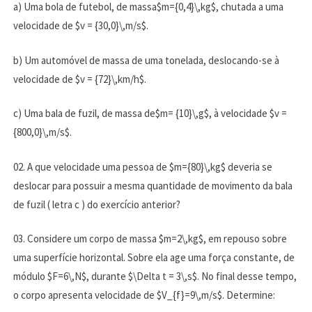
a) Uma bola de futebol, de massa$m={0,4}\,kg$, chutada a uma
velocidade de $v = {30,0}\,m/s$.
b) Um automóvel de massa de uma tonelada, deslocando-se à
velocidade de $v = {72}\,km/h$.
c) Uma bala de fuzil, de massa de$m= {10}\,g$, à velocidade $v =
{800,0}\,m/s$.
02. A que velocidade uma pessoa de $m={80}\,kg$ deveria se
deslocar para possuir a mesma quantidade de movimento da bala
de fuzil ( letra c ) do exercício anterior?
03. Considere um corpo de massa $m=2\,kg$, em repouso sobre
uma superfície horizontal. Sobre ela age uma força constante, de
módulo $F=6\,N$, durante $\Delta t = 3\,s$. No final desse tempo,
o corpo apresenta velocidade de $V_{f}=9\,m/s$. Determine: