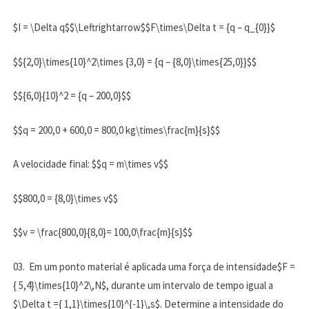
$I = \Delta q$$\Leftrightarrow$$F\times\Delta t = {q – q_{0}}$
$${2,0}\times{10}^2\times {3,0} = {q – {8,0}\times{25,0}}$$
$${6,0}{10}^2 = {q – 200,0}$$
$$q = 200,0 + 600,0 = 800,0 kg\times\frac{m}{s}$$
A velocidade final: $$q = m\times v$$
$$800,0 = {8,0}\times v$$
$$v = \frac{800,0}{8,0}= 100,0\frac{m}{s}$$
03. Em um ponto material é aplicada uma força de intensidade$F =
{ 5,4}\times{10}^2\,N$, durante um intervalo de tempo igual a
$\Delta t ={ 1,1}\times{10}^{-1}\,s$. Determine a intensidade do