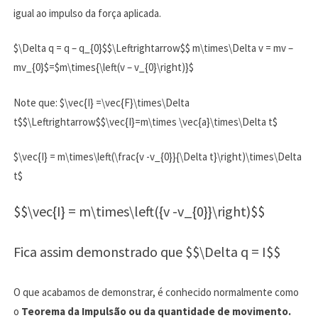
igual ao impulso da força aplicada.
$\Delta q = q – q_{0}$$\Leftrightarrow$$ m\times\Delta v = mv –
mv_{0}$=$m\times{\left(v – v_{0}\right)}$
Note que: $\vec{I} =\vec{F}\times\Delta
t$$\Leftrightarrow$$\vec{I}=m\times \vec{a}\times\Delta t$
$\vec{I} = m\times\left(\frac{v -v_{0}}{\Delta t}\right)\times\Delta
t$
$$\vec{I} = m\times\left({v -v_{0}}\right)$$
Fica assim demonstrado que $$\Delta q = I$$
O que acabamos de demonstrar, é conhecido normalmente como
o
Teorema da Impulsão ou da quantidade de movimento.