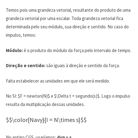
Temos pois uma grandeza vetorial, resultante do produto de uma
grandeza vetorial por uma escalar. Toda grandeza vetorial fica
determinada pelo seu módulo, sua direção e sentido. No caso do
impulso, temos:
Módulo:
é o produto do módulo da força pelo intervalo de tempo.
Direção e sentido:
são iguais à direção e sentido da força.
Falta estabelecer as unidades em que ele será medido.
No SI: $F = newton(N)$ e $\Delta t = segundo(s)$. Logo o impulso
resulta da multiplicação dessas unidades.
$$\color{Navy}{I = N\times s}$$
No antigo CGS, usaríamos:
dyn
e
s.