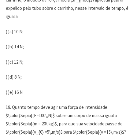
expelido pelo tubo sobre o carrinho, nesse intervalo de tempo, é
igual a:
( )a) 10 N;
( )b) 14 N;
( )c) 12 N;
( )d) 8 N;
( )e) 16 N.
19. Quanto tempo deve agir uma força de intensidade
$\color{Sepia}{F=100\,N}$ sobre um corpo de massa igual a
$\color{Sepia}{m = 20\,kg}$, para que sua velocidade passe de
$\color{Sepia}{v_{0} =5\,m/s}$ para $\color{Sepia}{v =15\,m/s}$?