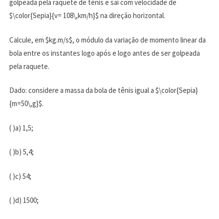
golpeada pela raquete de tênis e sai com velocidade de
$\color{Sepia}{v= 108\,km/h}$ na direção horizontal.
Calcule, em $kg.m/s$, o módulo da variação de momento linear da
bola entre os instantes logo após e logo antes de ser golpeada
pela raquete.
Dado: considere a massa da bola de tênis igual a $\color{Sepia}
{m=50\,g}$.
( )a) 1,5;
( )b) 5,4;
( )c) 54;
( )d) 1500;