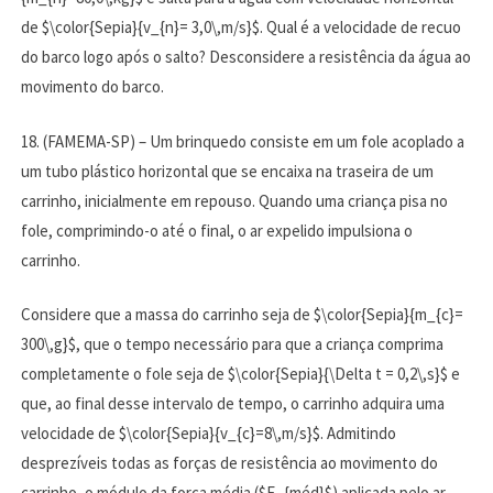
de $\color{Sepia}{v_{n}= 3,0\,m/s}$. Qual é a velocidade de recuo
do barco logo após o salto? Desconsidere a resistência da água ao
movimento do barco.
18. (FAMEMA-SP) –
Um brinquedo consiste em um fole acoplado a
um tubo plástico horizontal que se encaixa na traseira de um
carrinho, inicialmente em repouso. Quando uma criança pisa no
fole, comprimindo-o até o final, o ar expelido impulsiona o
carrinho.
Considere que a massa do carrinho seja de $\color{Sepia}{m_{c}=
300\,g}$, que o tempo necessário para que a criança comprima
completamente o fole seja de $\color{Sepia}{\Delta t = 0,2\,s}$ e
que, ao final desse intervalo de tempo, o carrinho adquira uma
velocidade de $\color{Sepia}{v_{c}=8\,m/s}$. Admitindo
desprezíveis todas as forças de resistência ao movimento do
carrinho, o módulo da força média ($F_{méd}$) aplicada pelo ar