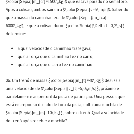
$\color{Sepia}{m_{cr}=1500\,kg}$ que estava parado no semáforo.
Após a colisão, ambos saíram a $\color{Sepia}{v=5\,m/s}$. Sabendo
que a massa do caminhão era de $\color{Sepia}{m_{ca}=
6000\,kg$, e que a colisão durou $\color{Sepia}{\Delta t =0,2\,s}$,
determine:
a qual velocidade o caminhão trafegava;
qual a força que o caminhão fez no carro;
qual a força que o carro fez no caminhão.
06. Um trenó de massa $\color{Sepia}{m_{t}=40\,kg}$ desliza a
uma velocidade de $\color{Sepia}{v_{t}=5,0\,m/s}$, próximo e
paralelamente ao peitoril da pista de patinação. Uma pessoa que
está em repouso do lado de fora da pista, solta uma mochila de
$\color{Sepia}{m_{m}=10\,kg}$, sobre o trenó. Qual a velocidade
do trenó após receber a mochila?