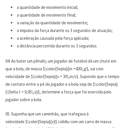
a quantidade de movimento inicial;
a quantidade de movimento final;
a variação da quantidade de movimento;
o impulso da força durante os 3 segundos de atuação;
a aceleração causada pela força aplicada;
a distância percorrida durante os 3 segundos.
04. Ao bater um pênalti, um jogador de futebol dá um chute em
que a bola, de massa $\color{Sepia}{m =420\,g$, sai com
velocidade de $\color{Sepia}{v = 30\,m/s$. Supondo que o tempo
de contato entre o pé do jogador e a bola seja de $\color{Sepia}
{\Delta t = 0,05\,s}$, determine a força que foi exercida pelo
jogador sobre a bola.
05. Suponha que um caminhão, que trafegava à
velocidade $\color{Sepia}{v}$ colidiu com um carro de massa