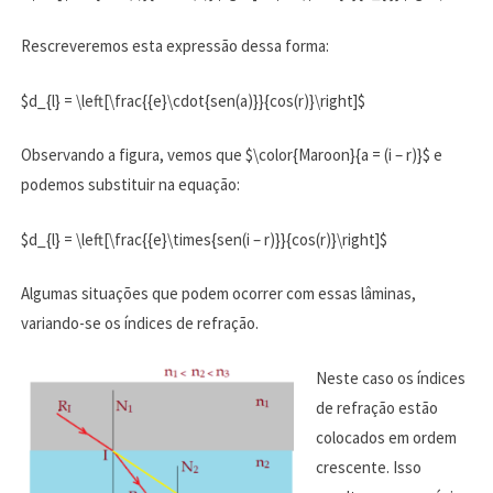
Rescreveremos esta expressão dessa forma:
$d_{l} = \left[\frac{{e}\cdot{sen(a)}}{cos(r)}\right]$
Observando a figura, vemos que $\color{Maroon}{a = (i – r)}$ e
podemos substituir na equação:
$d_{l} = \left[\frac{{e}\times{sen(i – r)}}{cos(r)}\right]$
Algumas situações que podem ocorrer com essas lâminas,
variando-se os índices de refração.
Neste caso os índices
de refração estão
colocados em ordem
crescente. Isso