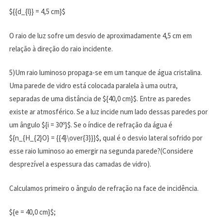
${{d_{l}} = 4,5 cm}$
O raio de luz sofre um desvio de aproximadamente 4,5 cm em
relação à direção do raio incidente.
5)Um raio luminoso propaga-se em um tanque de água cristalina.
Uma parede de vidro está colocada paralela à uma outra,
separadas de uma distância de ${40,0 cm}$. Entre as paredes
existe ar atmosférico. Se a luz incide num lado dessas paredes por
um ângulo ${i = 30º}$. Se o índice de refração da água é
${n_{H_{2}O} = {{4}\over{3}}}$, qual é o desvio lateral sofrido por
esse raio luminoso ao emergir na segunda parede?(Considere
desprezível a espessura das camadas de vidro).
Calculamos primeiro o ângulo de refração na face de incidência.
${e = 40,0 cm}$;