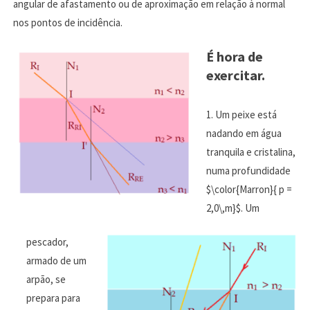
angular de afastamento ou de aproximação em relação à normal
nos pontos de incidência.
É hora de
exercitar.
Um peixe está
nadando em água
tranquila e cristalina,
numa profundidade
$\color{Marron}{ p =
2,0\,m}$. Um
pescador,
armado de um
arpão, se
prepara para