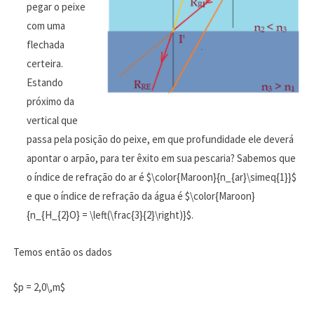
pegar o peixe
com uma
flechada
certeira.
Estando
próximo da
vertical que
passa pela posição do peixe, em que profundidade ele deverá
apontar o arpão, para ter êxito em sua pescaria? Sabemos que
o índice de refração do ar é $\color{Maroon}{n_{ar}\simeq{1}}$
e que o índice de refração da água é $\color{Maroon}
{n_{H_{2}O} = \left(\frac{3}{2}\right)}$.
Temos então os dados
$p = 2,0\,m$