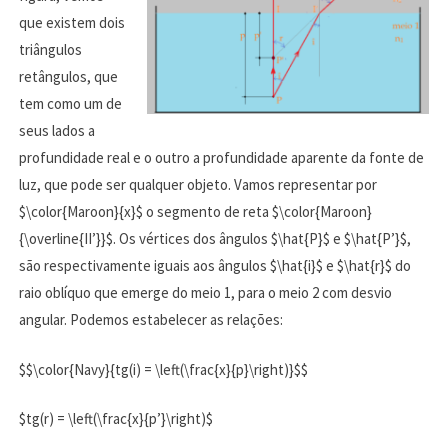
que existem dois
triângulos
retângulos, que
tem como um de
seus lados a
profundidade real e o outro a profundidade aparente da fonte de
luz, que pode ser qualquer objeto. Vamos representar por
$\color{Maroon}{x}$ o segmento de reta $\color{Maroon}
{\overline{II’}}$. Os vértices dos ângulos $\hat{P}$ e $\hat{P’}$,
são respectivamente iguais aos ângulos $\hat{i}$ e $\hat{r}$ do
raio oblíquo que emerge do meio 1, para o meio 2 com desvio
angular. Podemos estabelecer as relações:
$$\color{Navy}{tg(i) = \left(\frac{x}{p}\right)}$$
$tg(r) = \left(\frac{x}{p’}\right)$