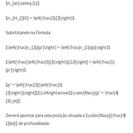
$n_{ar}\simeq {1}$
$n_{H_{2}O} = \left(\frac{3}{2}\right)$
Substituindo na fórmula:
$\left(\frac{n_{2}}{p’}\right) = \left(\frac{n_{1}}{p}\right)$
$\left[\frac{\left(\frac{3}{2}\right)}{2,0}\right] = \left(\frac{1}
{p’}\right)$
$p’ = \left[\frac{2}{\left(\frac{3}
{2}\right)}\right]$$\Leftrightarrow$$\color{Navy}{p’ = \frac{4}
{3}\,m}$
Deverá apontar para uma posição situada a $\color{Navy}{\frac{4}
{3}m}$ de profundidade.