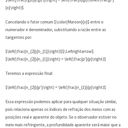
{x}\right)$
Cancelando o fator comum $\color{Maroon}{x}$ entre o
numerador e denominador, substituindo a razão entre as
tangentes por:
$\left(\frac{n_{2}}{n_{1}}\right)$$\Leftrightarrow$
$\left(\frac{n_{2}}{n_{1}}\right) = \left(\frac{p’}{p}\right)$
Teremos a expressão final:
$\left(\frac{n_{2}}{p’}\right) = \left(\frac{n_{1}}{p}\right)$
Essa expressão podemos aplicar para qualquer situação similar,
pois relaciona apenas os índices de refração dos meios com as
posições real e aparente do objeto. Se o observador estiver no
meio mais refringente, a profundidade aparente será maior que a