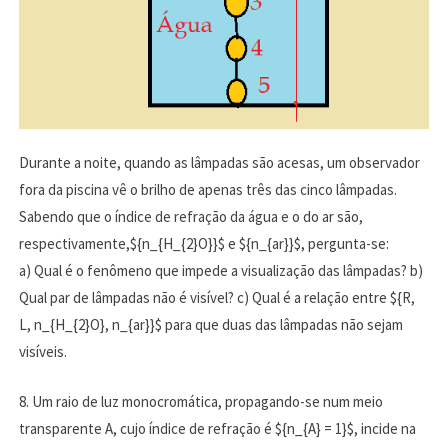
Durante a noite, quando as lâmpadas são acesas, um observador
fora da piscina vê o brilho de apenas três das cinco lâmpadas.
Sabendo que o índice de refração da água e o do ar são,
respectivamente,${n_{H_{2}O}}$ e ${n_{ar}}$, pergunta-se:
a) Qual é o fenômeno que impede a visualização das lâmpadas? b)
Qual par de lâmpadas não é visível? c) Qual é a relação entre ${R,
L, n_{H_{2}O}, n_{ar}}$ para que duas das lâmpadas não sejam
visíveis.
8. Um raio de luz monocromática, propagando-se num meio
transparente A, cujo índice de refração é ${n_{A} = 1}$, incide na