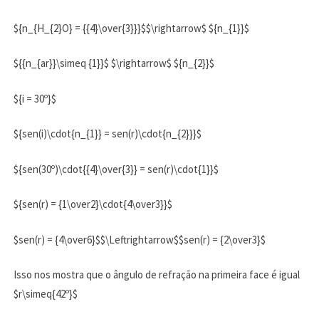
${n_{H_{2}O} = {{4}\over{3}}}$$\rightarrow$ ${n_{1}}$
${{n_{ar}}\simeq {1}}$ $\rightarrow$ ${n_{2}}$
${i = 30º}$
${sen(i)\cdot{n_{1}} = sen(r)\cdot{n_{2}}}$
${sen(30º)\cdot{{4}\over{3}} = sen(r)\cdot{1}}$
${sen(r) = {1\over2}\cdot{4\over3}}$
$sen(r) = {4\over6}$$\Leftrightarrow$$sen(r) = {2\over3}$
Isso nos mostra que o ângulo de refração na primeira face é igual
$r\simeq{42º}$