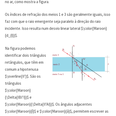
no ar, como mostra a figura.
Os índices de refração dos meios 1 e 3 são geralmente iguais, isso
faz com que o raio emergente seja paralelo à direção do raio
incidente. Isso resulta num desvio linear lateral $\color{Maroon}
{d_{l}}$.
Na figura podemos
identificar dois triângulos
retângulos, que têm em
comum a hipotenusa
$\overline{II’}$. São os
triângulos
$\color{Maroon}
{\Delta{IBI’I}}$ e
$\color{Maroon}{\Delta{II’AI}}$. Os ângulos adjacentes
$\color{Maroon}{î}$ e $\color{Maroon}{â}$, permitem escrever as