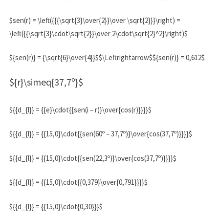
$sen(r) = \left({{{\sqrt{3}\over{2}}\over \sqrt{2}}}\right) =
\left({{\sqrt{3}\cdot\sqrt{2}}\over 2\cdot\sqrt{2}^2}\right)$
${sen(r)} = {\sqrt{6}\over{4}}$$\Leftrightarrow$${sen(r)} = 0,612$
${r}\simeq{37,7º}$
${{d_{l}} = {{e}\cdot{{sen(i – r)}\over{cos(r)}}}}$
${{d_{l}} = {{15,0}\cdot{{sen(60º – 37,7º)}\over{cos(37,7º)}}}}$
${{d_{l}} = {{15,0}\cdot{{sen(22,3º)}\over{cos(37,7º)}}}}$
${{d_{l}} = {{15,0}\cdot{{0,379}\over{0,791}}}}$
${{d_{l}} = {{15,0}\cdot{0,30}}}$