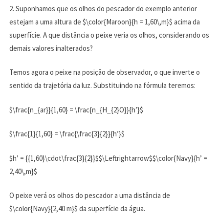
2. Suponhamos que os olhos do pescador do exemplo anterior
estejam a uma altura de $\color{Maroon}{h = 1,60\,m}$ acima da
superfície. A que distância o peixe veria os olhos, considerando os
demais valores inalterados?
Temos agora o peixe na posição de observador, o que inverte o
sentido da trajetória da luz. Substituindo na fórmula teremos:
$\frac{n_{ar}}{1,60} = \frac{n_{H_{2}O}}{h’}$
$\frac{1}{1,60} = \frac{\frac{3}{2}}{h’}$
$h’ = {{1,60}\cdot\frac{3}{2}}$$\Leftrightarrow$$\color{Navy}{h’ =
2,40\,m}$
O peixe verá os olhos do pescador a uma distância de
$\color{Navy}{2,40 m}$ da superfície da água.