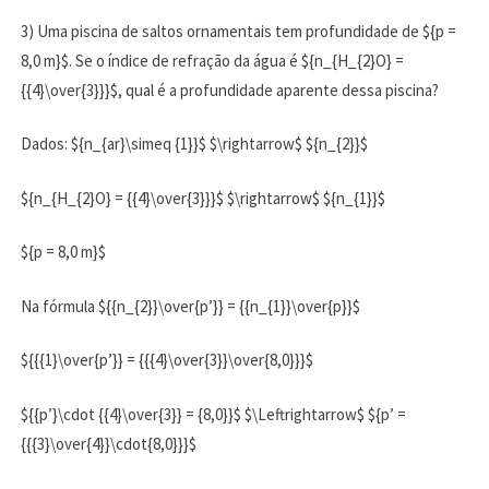
3) Uma piscina de saltos ornamentais tem profundidade de ${p =
8,0 m}$. Se o índice de refração da água é ${n_{H_{2}O} =
{{4}\over{3}}}$, qual é a profundidade aparente dessa piscina?
Dados: ${n_{ar}\simeq {1}}$ $\rightarrow$ ${n_{2}}$
${n_{H_{2}O} = {{4}\over{3}}}$ $\rightarrow$ ${n_{1}}$
${p = 8,0 m}$
Na fórmula ${{n_{2}}\over{p’}} = {{n_{1}}\over{p}}$
${{{1}\over{p’}} = {{{4}\over{3}}\over{8,0}}}$
${{p’}\cdot {{4}\over{3}} = {8,0}}$ $\Leftrightarrow$ ${p’ =
{{{3}\over{4}}\cdot{8,0}}}$