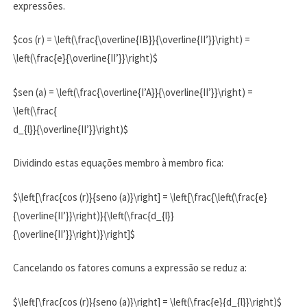
expressões.
$cos (r) = \left(\frac{\overline{IB}}{\overline{II’}}\right) =
\left(\frac{e}{\overline{II’}}\right)$
$sen (a) = \left(\frac{\overline{I’A}}{\overline{II’}}\right) =
\left(\frac{
d_{l}}{\overline{II’}}\right)$
Dividindo estas equações membro à membro fica:
$\left[\frac{cos (r)}{seno (a)}\right] = \left[\frac{\left(\frac{e}
{\overline{II’}}\right)}{\left(\frac{d_{l}}
{\overline{II’}}\right)}\right]$
Cancelando os fatores comuns a expressão se reduz a:
$\left[\frac{cos (r)}{seno (a)}\right] = \left(\frac{e}{d_{l}}\right)$