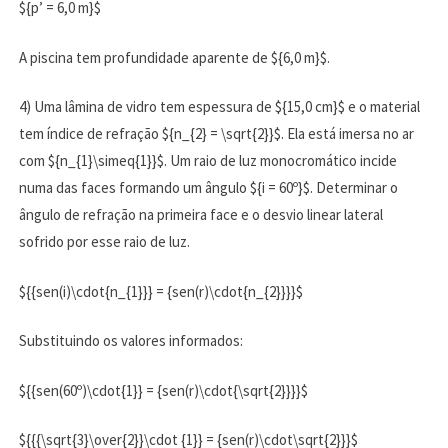
${p’ = 6,0 m}$
A piscina tem profundidade aparente de ${6,0 m}$.
4) Uma lâmina de vidro tem espessura de ${15,0 cm}$ e o material
tem índice de refração ${n_{2} = \sqrt{2}}$. Ela está imersa no ar
com ${n_{1}\simeq{1}}$. Um raio de luz monocromático incide
numa das faces formando um ângulo ${i = 60º}$. Determinar o
ângulo de refração na primeira face e o desvio linear lateral
sofrido por esse raio de luz.
${{sen(i)\cdot{n_{1}}} = {sen(r)\cdot{n_{2}}}}$
Substituindo os valores informados:
${{sen(60º)\cdot{1}} = {sen(r)\cdot{\sqrt{2}}}}$
${{{\sqrt{3}\over{2}}\cdot {1}} = {sen(r)\cdot\sqrt{2}}}$