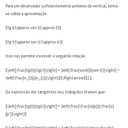
Para um observador suficientemente próximo da vertical, torna-
se válida a aproximação:
$tg (i)\approx sen (i)\approx (i)$
$tg (r)\approx sen (r)\approx (r)$
Isso nos permite escrever a seguinte relação:
$\left[\frac{tg(i)}{tg(r)}\right] = \left[\frac{sen(i)}{sen (r)}\right] =
\left(\frac{n_{2}}{n_{1}}\right)$$\Rightarrow$$1$
Da expressão das tangentes nos triângulos tiramos que:
$\left[\frac{tg(i)}{tg(r)}\right] = \left(\frac{\frac{x}{p}}{\frac{x}
{p’}}\right)$
$\left[\frac{tg(i)}{tg(r)}\right] = \left(\frac{x}{p}\times\frac{p’}