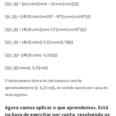
${{d_{l}} = {{e}\cdot{{sen(i – r)}\over{cos(r}}}}$
${d_{l}} = {{40,0}\cdot{sen(30º – 42º)}\over{cos(42º)}}$
${{d_{l}} = {40,0}\cdot{{sen(-12º)}\over{cos(42º)}}}$
${{d_{l}} = {40,0}\cdot{{-0,21}\over{0,74}}}$
${{d_{l}}= {{40,0}\cdot{- 0,155}}}$
${{d_{l}}\simeq{- 6,22}cm}$
O deslocamento lateral do raio luminoso será de
aproximadamente ${- 6,22 cm}$, no sentido oposto por causa do
sinal negativo.
Agora vamos aplicar o que aprendemos. Está
na hora de exercitar por conta, resolvendo os