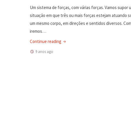
Um sistema de forças, com várias forças. Vamos supor 
situação em que três ou mais forças estejam atuando s
um mesmo corpo, em direções e sentidos diversos. Co
iremos…
"FI.ME.011-
Continue reading
01
9 anos ago
–
Física
–
Mecânica,
estática.
Resultante
de
forças
múltiplas
no