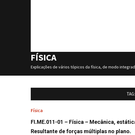
FÍSICA
Explicações de vários tópicos da física, de modo integra
TAG
Física
FI.ME.011-01 – Física – Mecânica, estátic
Resultante de forças múltiplas no plano.