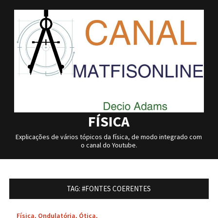
Skip
to
content
FÍSICA
Explicações de vários tópicos da física, de modo integrado com
o canal do Youtube.
TAG:
#FONTES COERENTES
Física
,
Ondulatória
,
Ótica
,