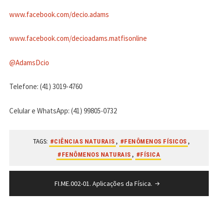
www.facebook.com/decio.adams
www.facebook.com/decioadams.matfisonline
@AdamsDcio
Telefone: (41) 3019-4760
Celular e WhatsApp: (41) 99805-0732
TAGS:
,
,
#CIÊNCIAS NATURAIS
#FENÔMENOS FÍSICOS
,
#FENÔMENOS NATURAIS
#FÍSICA
Navegação
FI.ME.002-01. Aplicações da Física.
de
Post