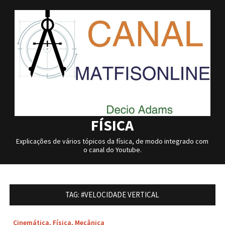
Skip
to
content
FÍSICA
Explicações de vários tópicos da física, de modo integrado com
o canal do Youtube.
TAG:
#VELOCIDADE VERTICAL
Cinemática
,
Física
,
Mecânica