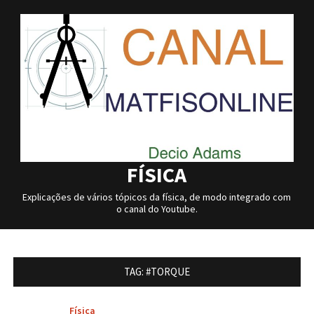
Skip
to
content
FÍSICA
Explicações de vários tópicos da física, de modo integrado com
o canal do Youtube.
TAG:
#TORQUE
Física