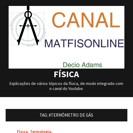
Skip
to
content
FÍSICA
Explicações de vários tópicos da física, de modo integrado com
o canal do Youtube.
TAG:
#TERMÔMETRO DE GÁS
Física
,
Termologia
,