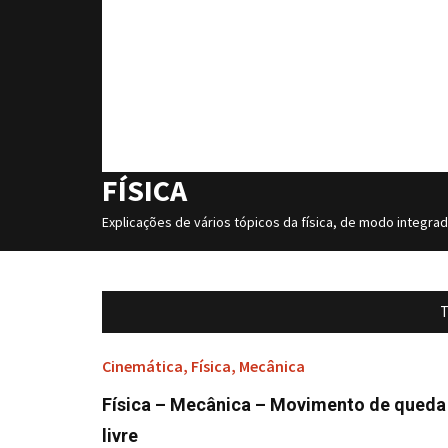
FÍSICA
Explicações de vários tópicos da física, de modo integra
T
Cinemática
,
Física
,
Mecânica
Física – Mecânica – Movimento de queda
livre