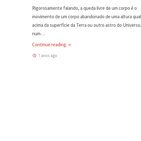
Rigorosamente falando, a queda livre de um corpo é o
movimento de um corpo abandonado de uma altura qua
acima da superfície da Terra ou outro astro do Universo
num…
"Física
Continue reading
–
7 anos ago
Mecânica
–
Movimento
de
queda
livre"