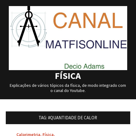
Skip
to
content
FÍSICA
Explicações de vários tópicos da física, de modo integrado com
o canal do Youtube.
TAG:
#QUANTIDADE DE CALOR
Calorimetria
,
Física
,