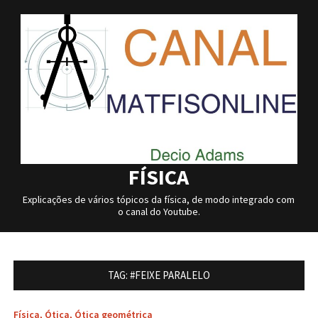
Skip
to
content
FÍSICA
Explicações de vários tópicos da física, de modo integrado com
o canal do Youtube.
TAG:
#FEIXE PARALELO
Física
,
Ótica
,
Ótica geométrica