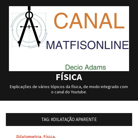
Skip
to
content
FÍSICA
Explicações de vários tópicos da física, de modo integrado com
o canal do Youtube.
TAG:
#DILATAÇÃO APARENTE
Dilatometria
,
Física
,