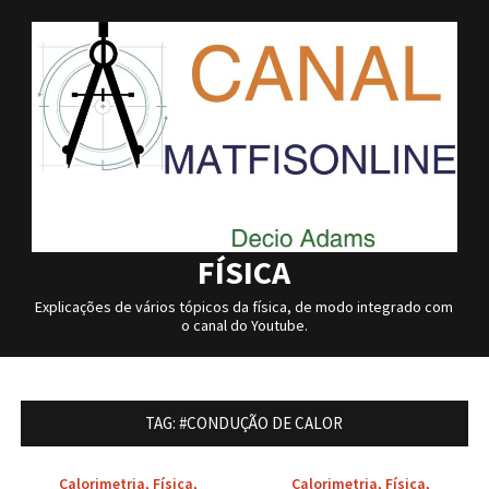
Skip
to
content
FÍSICA
Explicações de vários tópicos da física, de modo integrado com
o canal do Youtube.
TAG:
#CONDUÇÃO DE CALOR
Calorimetria
,
Física
,
Calorimetria
,
Física
,