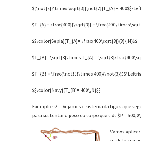
${\not{2}}\times \sqrt{3}{\not{2}}T_{A} = 400$$\Le
$T_{A} = \frac{400}{\sqrt{3}} = \frac{400\times\sqrt
$$\color{Sepia}{T_{A}= \frac{400\sqrt{3}}{3}\,N}$$
$T_{B}= \sqrt{3}\times T_{A} = \sqrt{3}\frac{400\s
$T_{B} = \frac{\not{3}\times 400}{\not{3}}$$\Leftr
$$\color{Navy}{T_{B}= 400\,N}$$
Exemplo 02. – Vejamos o sistema da figura que segu
para sustentar o peso do corpo que é de $P = 500,0\
Vamos aplicar 
na determinaç