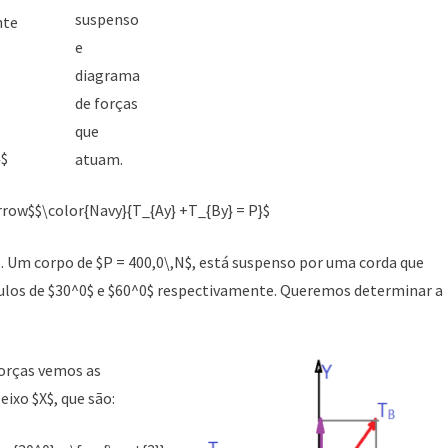
suspenso
nte
e
diagrama
de forças
que
}$
atuam.
arrow$$\color{Navy}{T_{Ay} +T_{By} = P}$
. Um corpo de $P = 400,0\,N$, está suspenso por uma corda que
gulos de $30^0$ e $60^0$ respectivamente. Queremos determinar a
orças vemos as
ixo $X$, que são: