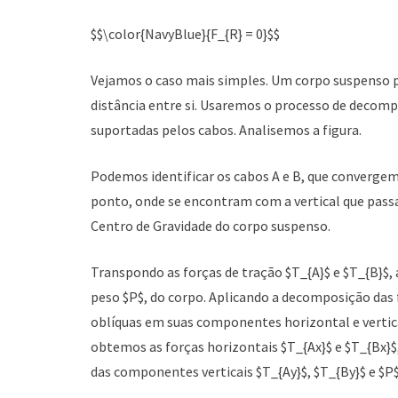
$$\color{NavyBlue}{F_{R} = 0}$$
Vejamos o caso mais simples. Um corpo suspenso p
distância entre si. Usaremos o processo de decom
suportadas pelos cabos. Analisemos a figura.
Podemos identificar os cabos A e B, que converge
ponto, onde se encontram com a vertical que pass
Centro de Gravidade do corpo suspenso.
Transpondo as forças de tração $T_{A}$ e $T_{B}$,
peso $P$, do corpo. Aplicando a decomposição das 
oblíquas em suas componentes horizontal e vertic
obtemos as forças horizontais $T_{Ax}$ e $T_{Bx}$
das componentes verticais $T_{Ay}$, $T_{By}$ e $P$