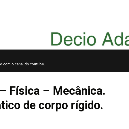
do com o canal do Youtube.
– Física – Mecânica.
ático de corpo rígido.