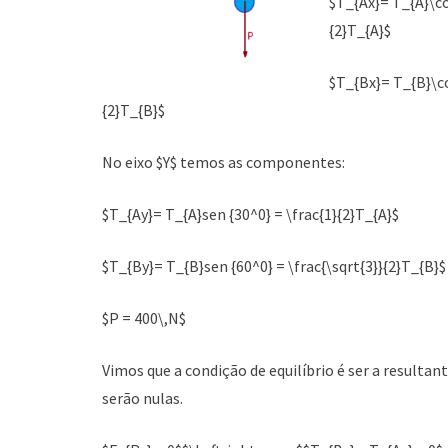
$T_{Ax}= T_{A}\cos
{2}T_{A}$
$T_{Bx}= T_{B}\co
{2}T_{B}$
No eixo $Y$ temos as componentes:
$T_{Ay}= T_{A}sen {30^0} = \frac{1}{2}T_{A}$
$T_{By}= T_{B}sen {60^0} = \frac{\sqrt{3}}{2}T_{B}$
$P = 400\,N$
Vimos que a condição de equilíbrio é ser a result
serão nulas.