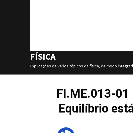
FÍSICA
Explicações de vários tópicos da física, de modo integra
FI.ME.013-01 
Equilíbrio est