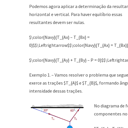
Podemos agora aplicar a determinação da resulta
horizontal e vertical. Para haver equilíbrio essas
resultantes devem ser nulas.
$\color{Navy}{T_{Ax} – T_{Bx} =
0}$$\Leftrightarrow$$\color{Navy}{T_{Ax} = T_{Bx}
$\color{Navy}{T_{Ay} + T_{By} – P = 0}$$\Leftright
Exemplo 1. – Vamos resolver o problema que segue
exerce as trações $T_{A}$ e $T_{B}$, formando ân
intensidade dessas trações.
No diagrama de f
componentes no e