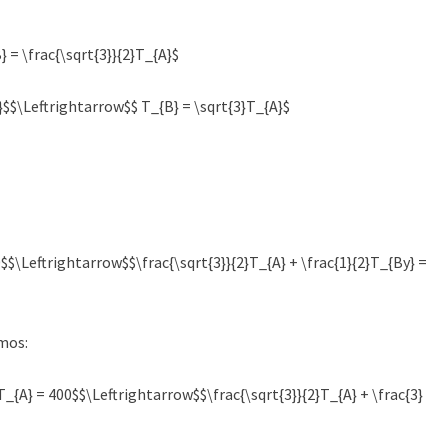
 = \frac{\sqrt{3}}{2}T_{A}$
}$$\Leftrightarrow$$ T_{B} = \sqrt{3}T_{A}$
 0$$\Leftrightarrow$$\frac{\sqrt{3}}{2}T_{A} + \frac{1}{2}T_{By} =
mos:
}T_{A} = 400$$\Leftrightarrow$$\frac{\sqrt{3}}{2}T_{A} + \frac{3}