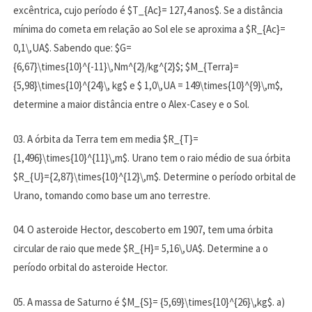
excêntrica, cujo período é $T_{Ac}= 127,4 anos$. Se a distância
mínima do cometa em relação ao Sol ele se aproxima a $R_{Ac}=
0,1\,UA$. Sabendo que: $G=
{6,67}\times{10}^{-11}\,Nm^{2}/kg^{2}$; $M_{Terra}=
{5,98}\times{10}^{24}\, kg$ e $ 1,0\,UA = 149\times{10}^{9}\,m$,
determine a maior distância entre o Alex-Casey e o Sol.
03. A órbita da Terra tem em media $R_{T}=
{1,496}\times{10}^{11}\,m$. Urano tem o raio médio de sua órbita
$R_{U}={2,87}\times{10}^{12}\,m$. Determine o período orbital de
Urano, tomando como base um ano terrestre.
04. O asteroide Hector, descoberto em 1907, tem uma órbita
circular de raio que mede $R_{H}= 5,16\,UA$. Determine a o
período orbital do asteroide Hector.
05. A massa de Saturno é $M_{S}= {5,69}\times{10}^{26}\,kg$. a)