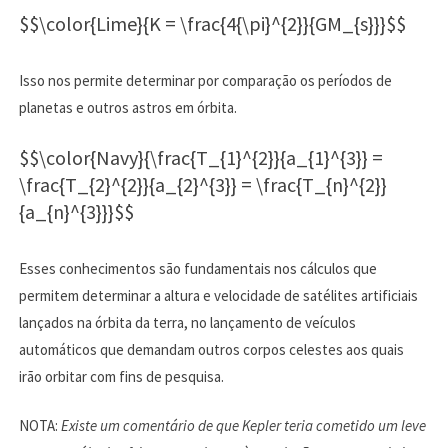
$$\color{Lime}{K = \frac{4{\pi}^{2}}{GM_{s}}}$$
Isso nos permite determinar por comparação os períodos de
planetas e outros astros em órbita.
$$\color{Navy}{\frac{T_{1}^{2}}{a_{1}^{3}} =
\frac{T_{2}^{2}}{a_{2}^{3}} = \frac{T_{n}^{2}}
{a_{n}^{3}}}$$
Esses conhecimentos são fundamentais nos cálculos que
permitem determinar a altura e velocidade de satélites artificiais
lançados na órbita da terra, no lançamento de veículos
automáticos que demandam outros corpos celestes aos quais
irão orbitar com fins de pesquisa.
NOTA:
Existe um comentário de que Kepler teria cometido um leve