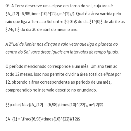
03. A Terra descreve uma elipse em torno do sol, cuja área é
$A_{12}=6,98\times{10}^{22}\,m^{2}\,$. Qual é a área varrida pelo
raio que liga a Terra ao Sol entre $0,0 h$ do dia $1^{0}$ de abril e as
$24\, h$ do dia 30 de abril do mesmo ano.
A 2ª Lei de Kepler nos diz que o raio vetor que liga o planeta ao
centro do Sol varre áreas iguais em intervalos de tempo iguais.
O período mencionado corresponde a um mês. Um ano tem ao
todo 12 meses. Isso nos permite dividir a área total da
elipse
por
12, obtendo a área correspondente ao período de um mês,
compreendido no intervalo descrito no enunciado.
$$\color{Nav}{A_{12} = {6,98}\times{10}^{22}\, m^{2}$$
$A_{1} = \frac{{6,98}\times{10}^{22}}{12}$