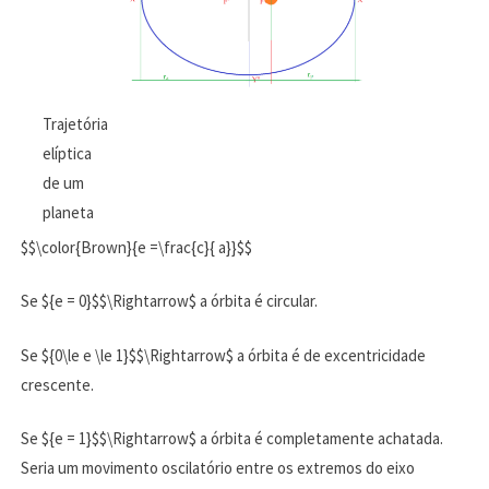
Trajetória
elíptica
de um
planeta
$$\color{Brown}{e =\frac{c}{ a}}$$
Se ${e = 0}$$\Rightarrow$ a órbita é circular.
Se ${0\le e \le 1}$$\Rightarrow$ a órbita é de excentricidade
crescente.
Se ${e = 1}$$\Rightarrow$ a órbita é completamente achatada.
Seria um movimento oscilatório entre os extremos do eixo