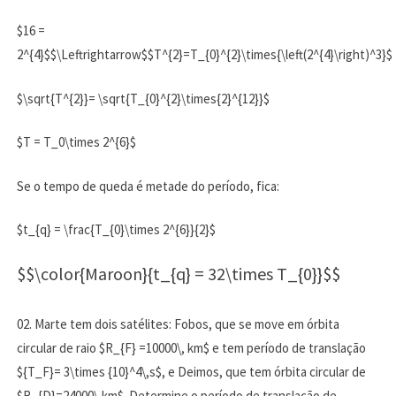
$16 =
2^{4}$$\Leftrightarrow$$T^{2}=T_{0}^{2}\times{\left(2^{4}\right)^3}$
$\sqrt{T^{2}}= \sqrt{T_{0}^{2}\times{2}^{12}}$
$T = T_0\times 2^{6}$
Se o tempo de queda é metade do período, fica:
$t_{q} = \frac{T_{0}\times 2^{6}}{2}$
$$\color{Maroon}{t_{q} = 32\times T_{0}}$$
02. Marte tem dois satélites: Fobos, que se move em órbita
circular de raio $R_{F} =10000\, km$ e tem período de translação
${T_F}= 3\times {10}^4\,s$, e Deimos, que tem órbita circular de
$R_{D}=24000\,km$. Determine o período de translação de