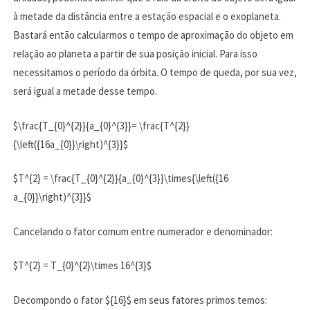
à metade da distância entre a estação espacial e o exoplaneta.
Bastará então calcularmos o tempo de aproximação do objeto em
relação ao planeta a partir de sua posição inicial. Para isso
necessitamos o período da órbita. O tempo de queda, por sua vez,
será igual a metade desse tempo.
$\frac{T_{0}^{2}}{a_{0}^{3}}= \frac{T^{2}}
{\left({16a_{0}}\right)^{3}}$
$T^{2} = \frac{T_{0}^{2}}{a_{0}^{3}}\times{\left({16
a_{0}}\right)^{3}}$
Cancelando o fator comum entre numerador e denominador:
$T^{2} = T_{0}^{2}\times 16^{3}$
Decompondo o fator ${16}$ em seus fatores primos temos: