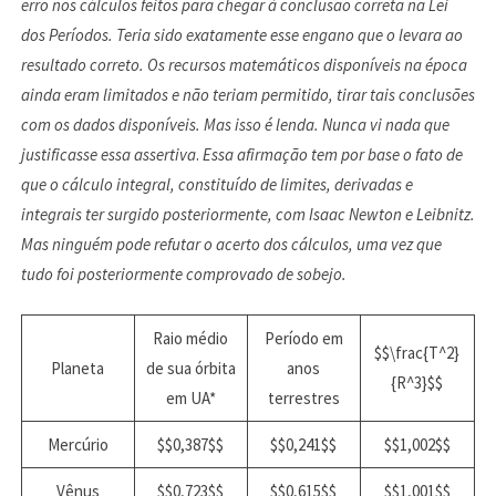
erro nos cálculos feitos para chegar à conclusão correta na Lei
dos Períodos. Teria sido exatamente esse engano que o levara ao
resultado correto. Os recursos matemáticos disponíveis na época
ainda eram limitados e não teriam permitido, tirar tais conclusões
com os dados disponíveis. Mas isso é lenda. Nunca vi nada que
justificasse essa assertiva
.
Essa afirmação tem por base o fato de
que o cálculo integral, constituído de limites, derivadas e
integrais ter surgido posteriormente, com Isaac Newton e Leibnitz.
Mas ninguém pode refutar o acerto dos cálculos, uma vez que
tudo foi posteriormente comprovado de sobejo.
Raio médio
Período em
$$\frac{T^2}
Planeta
de sua órbita
anos
{R^3}$$
em UA*
terrestres
Mercúrio
$$0,387$$
$$0,241$$
$$1,002$$
Vênus
$$0,723$$
$$0,615$$
$$1,001$$