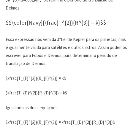
Deimos.
$$\color{Navy}{\frac{T^{2}}{R^{3}} = k}$$
Essa expressão nos vem da 3ªLei de Kepler para os planetas, mas
é igualmente válida para satélites e outros astros. Assim podemos
escrever para Fobos e Deimos, para determinar o período de
translação de Deimos.
$\frac{T_{F}^{2}}{R_{F}^{3}} = k$
$\frac{T_{D}^{2}}{R_{D}^{3}} = k$
Igualando as duas equações:
$\frac{T_{F}^{2}}{R_{F}^{3}} = \frac{T_{D}^{2}}{R_{D}^{3}}$