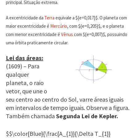
principal. Situação extrema.
A excentricidade da
Terra
equivale a ${e=0,017}$. O planeta com
maior excentricidade é
Mercúrio
, com ${e=0,205}$, e o planeta
com menor excentricidade é
Vênus
com ${e=0,007}$, possuindo
uma órbita praticamente circular.
Lei das áreas:
(1609) – Para
qualquer
planeta, o raio
vetor, que une o
seu centro ao centro do Sol, varre áreas iguais
em intervalos de tempo iguais. Observe a figura.
Também chamada
Segunda Lei de Kepler.
$$\color{Blue}{\frac{A_{1}}{\Delta T_{1}}