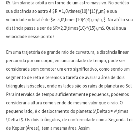
05. Um planeta orbita em torno de um astro massivo. No periélio
sua distância ao astro é $R = 1,0\times{10}^{15}\,m$ e sua
velocidade orbital é de $v=5,0\times{10}^{4}\,m/s\,$. No afélio sua
distância passa a ser de $R=2,2\times{10}^{15}\,m$. Qual é sua
velocidade nesse ponto?
Em uma trajetória de grande raio de curvatura, a distância linear
percorrida por um corpo, em uma unidade de tempo, pode ser
considerada sem cometer um erro significativo, como sendo um
segmento de reta e teremos a tarefa de avaliar a área de dois
triângulos isósceles, onde os lados são os raios do planeta ao Sol.
Para intervalos de tempo suficientemente pequenos, podemos
considerar a altura como sendo de mesmo valor que o raio. O
pequeno lado, é o deslocamento do planeta: $\Delta x= v\times
\Delta t$. Os dois triângulos, de conformidade com a Segunda Lei
de Kepler (Áreas), tem a mesma área. Assim: