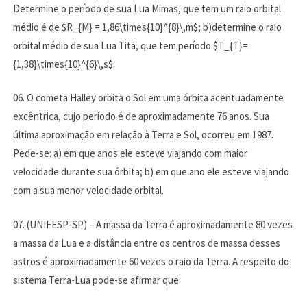
Determine o período de sua Lua Mimas, que tem um raio orbital
médio é de $R_{M} = 1,86\times{10}^{8}\,m$; b)determine o raio
orbital médio de sua Lua Titã, que tem período $T_{T}=
{1,38}\times{10}^{6}\,s$.
06. O cometa Halley orbita o Sol em uma órbita acentuadamente
excêntrica, cujo período é de aproximadamente 76 anos. Sua
última aproximação em relação à Terra e Sol, ocorreu em 1987.
Pede-se: a) em que anos ele esteve viajando com maior
velocidade durante sua órbita; b) em que ano ele esteve viajando
com a sua menor velocidade orbital.
07. (UNIFESP-SP) – A massa da Terra é aproximadamente 80 vezes
a massa da Lua e a distância entre os centros de massa desses
astros é aproximadamente 60 vezes o raio da Terra. A respeito do
sistema Terra-Lua pode-se afirmar que: