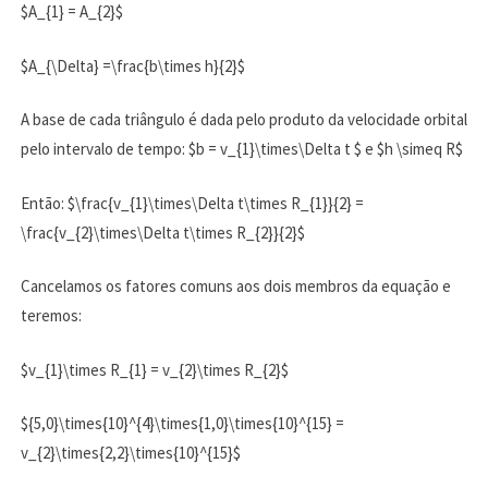
$A_{1} = A_{2}$
$A_{\Delta} =\frac{b\times h}{2}$
A base de cada triângulo é dada pelo produto da velocidade orbital
pelo intervalo de tempo: $b = v_{1}\times\Delta t $ e $h \simeq R$
Então: $\frac{v_{1}\times\Delta t\times R_{1}}{2} =
\frac{v_{2}\times\Delta t\times R_{2}}{2}$
Cancelamos os fatores comuns aos dois membros da equação e
teremos:
$v_{1}\times R_{1} = v_{2}\times R_{2}$
${5,0}\times{10}^{4}\times{1,0}\times{10}^{15} =
v_{2}\times{2,2}\times{10}^{15}$