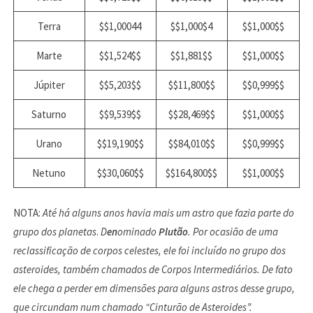
Terra
$$1,00044
$$1,000$4
$$1,000$$
Marte
$$1,524$$
$$1,881$$
$$1,000$$
Júpiter
$$5,203$$
$$11,800$$
$$0,999$$
Saturno
$$9,539$$
$$28,469$$
$$1,000$$
Urano
$$19,190$$
$$84,010$$
$$0,999$$
Netuno
$$30,060$$
$$164,800$$
$$1,000$$
NOTA:
Até há alguns anos havia mais um astro que fazia parte do
grupo dos planetas
.
D
en
ominado
Plutão
. Por ocasião de uma
reclassificação de corpos celestes, ele foi incluído no grupo dos
asteroides, também chamados de Corpos Intermediários. De fato
ele chega a perder em dimensões para alguns astros desse grupo,
que circundam num chamado “Cinturão de Asteroides”.