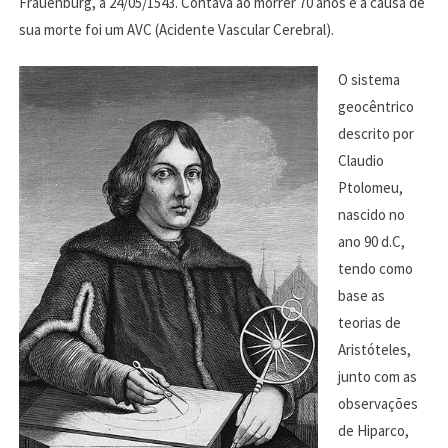
Frauenburg, a 24/05/1543. Contava ao morrer 70 anos e a causa de
sua morte foi um AVC (Acidente Vascular Cerebral).
O sistema
geocêntrico
descrito por
Claudio
Ptolomeu,
nascido no
ano 90 d.C,
tendo como
base as
teorias de
Aristóteles,
junto com as
observações
de Hiparco,