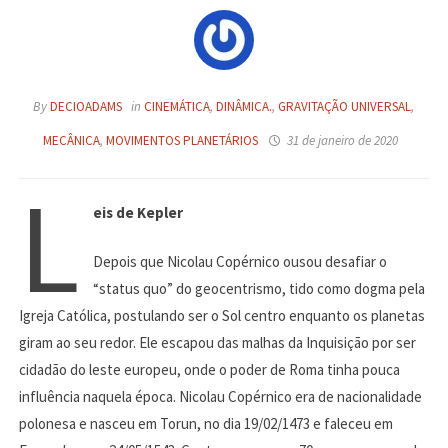
By
DECIOADAMS
in
CINEMÁTICA
,
DINÂMICA.
,
GRAVITAÇÃO UNIVERSAL
,
MECÂNICA
,
MOVIMENTOS PLANETÁRIOS
31 de janeiro de 2020
L
eis de Kepler
Depois que Nicolau Copérnico ousou desafiar o
“status quo” do geocentrismo, tido como dogma pela
Igreja Católica, postulando ser o Sol centro enquanto os planetas
giram ao seu redor. Ele escapou das malhas da Inquisição por ser
cidadão do leste europeu, onde o poder de Roma tinha pouca
influência naquela época. Nicolau Copérnico era de nacionalidade
polonesa e nasceu em Torun, no dia 19/02/1473 e faleceu em