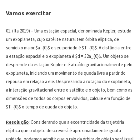
Vamos exercitar
01. (Ita 2019) – Uma estação espacial, denominada Kepler, estuda
um exoplaneta, cujo satélite natural tem órbita elíptica, de
semieixo maior $a_{0}$ e seu período é $T_{0}$. A distância entre
a estação espacial e o exoplaneta é $d = 32a_{0}$. Um objeto se
desprende da estação Kepler e é atraído gravitacionalmente pelo
exoplaneta, iniciando um movimento de queda livre a partir do
repouso em relação a ele. Desprezando a rotação do exoplaneta,
a interação gravitacional entre o satélite e o objeto, bem como as
dimensões de todos os corpos envolvidos, calcule em função de
$T_{0}$ o tempo de queda do objeto.
Resolução
: Considerando que a excentricidade da trajetória
elíptica que o objeto descreverá é aproximadamente igual a
unidade, podemos admitir que o raio da órbita do objeto será igual