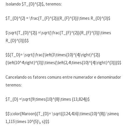
Isolando $T_{D}^{2}$, teremos:
$T_{D}^{2} = \frac{T_{F}^{2}}{R_{F}^{3}}\times R_{D}^{3}$
$\sqrt{T_{D}^{2}} =\sqrt{\frac{T_{F}^{2}}{R_{F}^{3}}\times
R_{D}^{3}}$$
$${T_D}= \sqrt{\frac{\left(3\times{10}^{4}\right)^{2}}
{\left(10^4\right)^{3}}\times{\left(2,4\times{10}^{4}\right)^{3}}}$$
Cancelando os fatores comuns entre numerador e denominador
teremos:
$T_{D} =\sqrt{9\times{10}^{8}\times {13,824}}$
$$\color{Maroon}{T_{D}= \sqrt{{124,416}\times{10}^{8}} \simeq
1,115\times 10^{5}\, s}$$