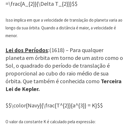
=\frac{A_{2}}{\Delta T_{2}}}$$
Isso implica em que a velocidade de translação do planeta varia ao
longo da sua órbita. Quando a distância é maior, a velocidade é
menor.
Lei dos Períodos
:(1618) – Para qualquer
planeta em órbita em torno de um astro como o
Sol, o quadrado do período de translação é
proporcional ao cubo do raio médio de sua
órbita. Que também é conhecida como
Terceira
Lei de Kepler.
$$\color{Navy}{\frac{T^{2}}{a^{3}} = K}$$
O valor da constante K é calculado pela expressão: