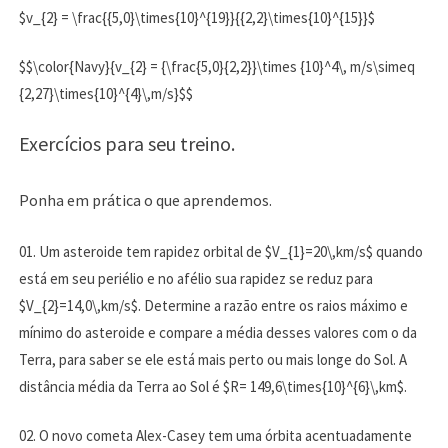
$v_{2} = \frac{{5,0}\times{10}^{19}}{{2,2}\times{10}^{15}}$
$$\color{Navy}{v_{2} = {\frac{5,0}{2,2}}\times {10}^4\, m/s\simeq
{2,27}\times{10}^{4}\,m/s}$$
Exercícios para seu treino.
Ponha em prática o que aprendemos.
01. Um asteroide tem rapidez orbital de $V_{1}=20\,km/s$ quando
está em seu periélio e no afélio sua rapidez se reduz para
$V_{2}=14,0\,km/s$. Determine a razão entre os raios máximo e
mínimo do asteroide e compare a média desses valores com o da
Terra, para saber se ele está mais perto ou mais longe do Sol. A
distância média da Terra ao Sol é $R= 149,6\times{10}^{6}\,km$.
02. O novo cometa Alex-Casey tem uma órbita acentuadamente