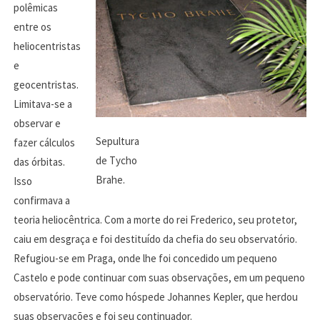
polêmicas
entre os
heliocentristas
e
geocentristas.
Limitava-se a
observar e
Sepultura
fazer cálculos
de Tycho
das órbitas.
Brahe.
Isso
confirmava a
teoria heliocêntrica. Com a morte do rei Frederico, seu protetor,
caiu em desgraça e foi destituído da chefia do seu observatório.
Refugiou-se em Praga, onde lhe foi concedido um pequeno
Castelo e pode continuar com suas observações, em um pequeno
observatório. Teve como hóspede Johannes Kepler, que herdou
suas observações e foi seu continuador.