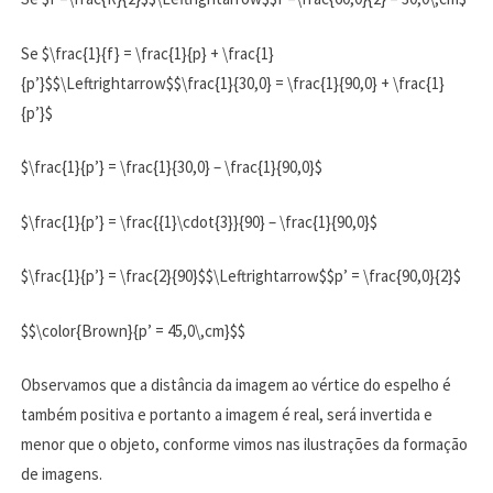
Se $\frac{1}{f} = \frac{1}{p} + \frac{1}
{p’}$$\Leftrightarrow$$\frac{1}{30,0} = \frac{1}{90,0} + \frac{1}
{p’}$
$\frac{1}{p’} = \frac{1}{30,0} – \frac{1}{90,0}$
$\frac{1}{p’} = \frac{{1}\cdot{3}}{90} – \frac{1}{90,0}$
$\frac{1}{p’} = \frac{2}{90}$$\Leftrightarrow$$p’ = \frac{90,0}{2}$
$$\color{Brown}{p’ = 45,0\,cm}$$
Observamos que a distância da imagem ao vértice do espelho é
também positiva e portanto a imagem é real, será invertida e
menor que o objeto, conforme vimos nas ilustrações da formação
de imagens.