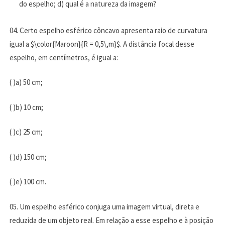
do espelho; d) qual é a natureza da imagem?
04. Certo espelho esférico côncavo apresenta raio de curvatura
igual a $\color{Maroon}{R = 0,5\,m}$. A distância focal desse
espelho, em centímetros, é igual a:
( )a) 50 cm;
( )b) 10 cm;
( )c) 25 cm;
( )d) 150 cm;
( )e) 100 cm.
05. Um espelho esférico conjuga uma imagem virtual, direta e
reduzida de um objeto real. Em relação a esse espelho e à posição