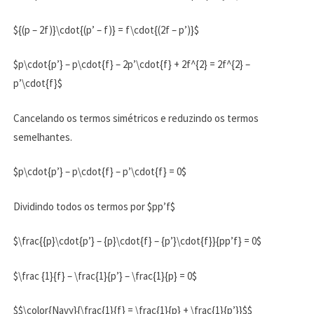
${(p – 2f)}\cdot{(p’ – f)} = f\cdot{(2f – p’)}$
$p\cdot{p’} – p\cdot{f} – 2p’\cdot{f} + 2f^{2} = 2f^{2} –
p’\cdot{f}$
Cancelando os termos simétricos e reduzindo os termos
semelhantes.
$p\cdot{p’} – p\cdot{f} – p’\cdot{f} = 0$
Dividindo todos os termos por $pp’f$
$\frac{{p}\cdot{p’} – {p}\cdot{f} – {p’}\cdot{f}}{pp’f} = 0$
$\frac {1}{f} – \frac{1}{p’} – \frac{1}{p} = 0$
$$\color{Navy}{\frac{1}{f} = \frac{1}{p} + \frac{1}{p’}}$$