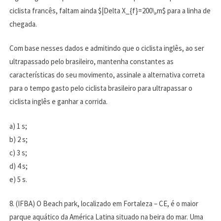
ciclista francês, faltam ainda $|Delta X_{f}=200\,m$ para a linha de
chegada.
Com base nesses dados e admitindo que o ciclista inglês, ao ser
ultrapassado pelo brasileiro, mantenha constantes as
características do seu movimento, assinale a alternativa correta
para o tempo gasto pelo ciclista brasileiro para ultrapassar o
ciclista inglês e ganhar a corrida.
a) 1 s;
b) 2 s;
c) 3 s;
d) 4 s;
e) 5 s.
8. (IFBA) O Beach park, localizado em Fortaleza – CE, é o maior
parque aquático da América Latina situado na beira do mar. Uma