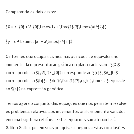
Comparando os dois casos:
$X = X_{0} + V_{0}\times{t} + \frac{1}{2}\times{at^{2}}$
$y = c + b\times{x} + a\times{x^{2}}$
Os termos que ocupam as mesmas posições se equivalem no
momento da representação gráfica no plano cartesiano. ${X}$
corresponde ao ${y}$, $X_{0}$ corresponde ao ${c}$, $V_{0}$
corresponde ao ${b}$ e $\left(\frac{1}{2}\right)\times a$ equivale
ao ${a}$ na expressão genérica.
Temos agora o conjunto das equações que nos permitem resolver
os problemas relativos aos movimentos uniformemente variados
em uma trajetória retilínea. Estas equações são atribuídas à
Galileu Galilei que em suas pesquisas chegou a estas conclusões.