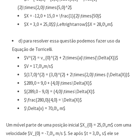
{2}\times{2,0}\times{5,0}^2$
$X = -12,0 + 15,0 + \frac{1}{2}\times{50}$
$X = 3,0 + 25,0$$\Leftrightarrow$$X = 28,0\,m$
d) para resolver essa questão podemos fazer uso da
Equação de Torricelli.
$V^{2} = v_{0}^{2} + 2\times{a}\times{\Delta{X}}$
$V = 17,0\,m/s$
${17,0}^{2} = {3,0}^{2} + 2\times{2,0}\times {\Delta{X}}$
$289,0 = 9,0 + {4,0}\times\Delta{X}$
${289,0 – 9,0} = {4,0}\times\Delta{X}$
$\frac{280,0}{4,0} = \Delta{X}$
$\Delta{x} = 70,0\, m$
Um móvel parte de uma posição inicial $X_{0} = 25,0\,m$ com uma
velocidade $V_{0} = -7,0\, m/s $. Se após $t = 3,0\, s$ ele se