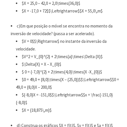
$X = 25,0 – 42,0 + 2,0\times{36,0}$
$X = -17,0 + 72$$\Leftrightarrow$$X = 55,0\,m$
c)Em que posição o móvel se encontra no momento da
inversão de velocidade? (passa a ser acelerado).
$V = 0$$\Rightarrow$ no instante da inversão da
velocidade.
$V^2 = V_{0}^{2} + 2\times{a}\times\Delta {X}$
$\Delta{X} = X – X_{0}$
$ 0 = {-7,0}^{2} + 2\times{4,0}\times{X -X_{0}}$
$0 = 49,0 + {8,0}\times{X – {25,0}}$$\Leftrightarrow$$0 =
49,0 + {8,0}X – 200,0$
${-8,0}X = -151,0$$\Leftrightarrow$$x = \frac{-151,0}
{-8,0}$
$X = {18,875\,m}$
d) Construa os gráficos $X = f(t)$, $v = f(t)$ e $a = f(t)$