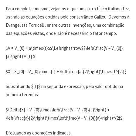
Para completar mesmo, vejamos o que um outro físico italiano fez,
usando as equações obtidas pelo conterrâneo Galileu. Devemos à
Evangelista Torricelli, entre outras invenções, uma combinação
das equações vistas, onde não é necessário o fator tempo.
$V = V_{0} + a\times{t}$$\Leftrightarrow$$\left(\frac{V – V_{0}}
{a}\right) = {t} $
$X – X_{0} = V_{0}\times{t} + \left(\frac{a}{2}\right)\times{t^{2}}$
Substituindo ${t}$ na segunda expressão, pelo valor obtido na
primeira teremos:
$\Delta{X} = V_{0}\times\left(\frac{V – V_{0}}{a}\right) +
\left(\frac{a}{2}\right)\times\left(\frac{V – V_{0}}{a}\right)^{2}$
Efetuando as operações indicadas.