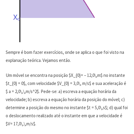
Sempre é bom fazer exercícios, onde se aplica o que foi visto na
explanação teórica. Vejamos então.
Um móvel se encontra na posição $X_{0}= – 12,0\,m$ no instante
$t_{0} = 0$, com velocidade $V_{0} = 3,0\, m/s$ e sua aceleração é
$ a = 2,0\,\,m/s^2$. Pede-se: a) escreva a equação horária da
velocidade; b) escreva a equação horária da posição do móvel; c)
determine a posição do mesmo no instante $t = 5,0\,s$; d) qual foi
o deslocamento realizado até o instante em que a velocidade é
$V= 17,0\,\,m/s$.