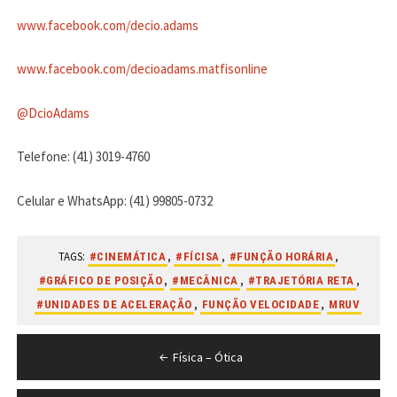
www.facebook.com/decio.adams
www.facebook.com/decioadams.matfisonline
@DcioAdams
Telefone: (41) 3019-4760
Celular e WhatsApp: (41) 99805-0732
TAGS:
,
,
,
#CINEMÁTICA
#FÍCISA
#FUNÇÃO HORÁRIA
,
,
,
#GRÁFICO DE POSIÇÃO
#MECÂNICA
#TRAJETÓRIA RETA
,
,
#UNIDADES DE ACELERAÇÃO
FUNÇÃO VELOCIDADE
MRUV
Navegação
Física – Ótica
de