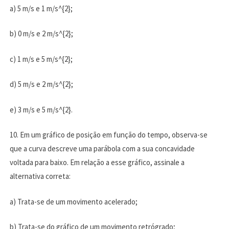
a) 5 m/s e 1 m/s^{2};
b) 0 m/s e 2 m/s^{2};
c) 1 m/s e 5 m/s^{2};
d) 5 m/s e 2 m/s^{2};
e) 3 m/s e 5 m/s^{2}.
10. Em um gráfico de posição em função do tempo, observa-se
que a curva descreve uma parábola com a sua concavidade
voltada para baixo. Em relação a esse gráfico, assinale a
alternativa correta:
a) Trata-se de um movimento acelerado;
b) Trata-se do gráfico de um movimento retrógrado;