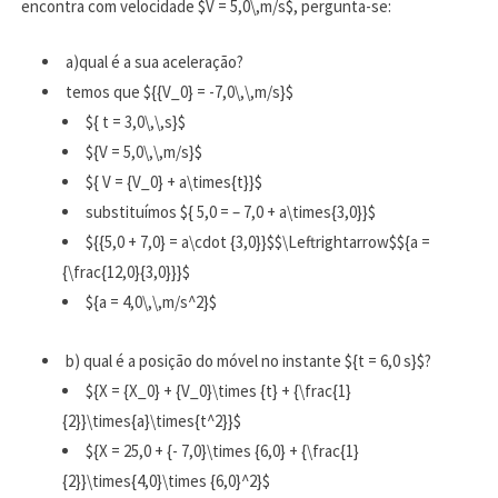
encontra com velocidade $V = 5,0\,m/s$, pergunta-se:
a)qual é a sua aceleração?
temos que ${{V_0} = -7,0\,\,m/s}$
${ t = 3,0\,\,s}$
${V = 5,0\,\,m/s}$
${ V = {V_0} + a\times{t}}$
substituímos ${ 5,0 = – 7,0 + a\times{3,0}}$
${{5,0 + 7,0} = a\cdot {3,0}}$$\Leftrightarrow$${a =
{\frac{12,0}{3,0}}}$
${a = 4,0\,\,m/s^2}$
b) qual é a posição do móvel no instante ${t = 6,0 s}$?
${X = {X_0} + {V_0}\times {t} + {\frac{1}
{2}}\times{a}\times{t^2}}$
${X = 25,0 + {- 7,0}\times {6,0} + {\frac{1}
{2}}\times{4,0}\times {6,0}^2}$