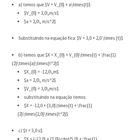
a) temos que $V = V_{0} + a\times{t}$
$V_{0} = 3,0\,m/s$
$a = 2,0\, m/s^2$
Substituindo na equação fica: $V = 3,0 + 2,0 \times {t}$
b) temos que $X = X_{0} + V_{0}\times{t} + \frac{1}
{2}\times{a}\times{t^2}$
$X_{0} = -12,0\,m$
$a = 2,0\, m/s^2$
$V_{0} = 3,0\,m/s$
substituindo na equação temos:
$X = -12,0 + {3,0}\times{t} + \frac{1}
{2}\times{2,0}\times{t^2}$
c) $t = 5,0 s$
$X = {-12,0} + {3,0}\cdot{5,0} + \frac{1}