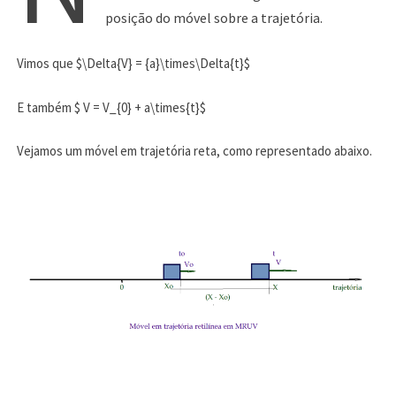
posição do móvel sobre a trajetória.
Vimos que $\Delta{V} = {a}\times\Delta{t}$
E também $ V = V_{0} + a\times{t}$
Vejamos um móvel em trajetória reta, como representado abaixo.