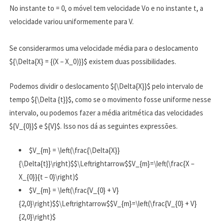
No instante to = 0, o móvel tem velocidade Vo e no instante t, a
velocidade variou uniformemente para V.
Se considerarmos uma velocidade média para o deslocamento
${\Delta{X} = {(X – X_0)}}$ existem duas possibilidades.
Podemos dividir o deslocamento ${\Delta{X}}$ pelo intervalo de
tempo ${\Delta {t}}$, como se o movimento fosse uniforme nesse
intervalo, ou podemos fazer a média aritmética das velocidades
${V_{0}}$ e ${V}$. Isso nos dá as seguintes expressões.
$V_{m} = \left(\frac{\Delta{X}}
{\Delta{t}}\right)$$\Leftrightarrow$$V_{m}=\left(\frac{X –
X_{0}}{t – 0}\right)$
$V_{m} = \left(\frac{V_{0} + V}
{2,0}\right)$$\Leftrightarrow$$V_{m}=\left(\frac{V_{0} + V}
{2,0}\right)$