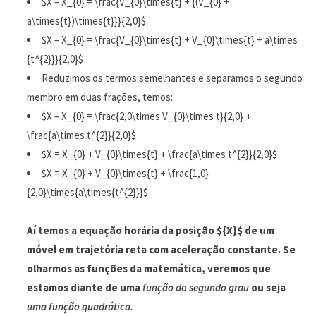
$X – X_{0} = \frac{V_{0}\times{t} + {(V_{0} +
a\times{t})\times{t}}}{2,0}$
$X – X_{0} = \frac{V_{0}\times{t} + V_{0}\times{t} + a\times
{t^{2}}}{2,0}$
Reduzimos os termos semelhantes e separamos o segundo
membro em duas frações, temos:
$X – X_{0} = \frac{2,0\times V_{0}\times t}{2,0} +
\frac{a\times t^{2}}{2,0}$
$X = X_{0} + V_{0}\times{t} + \frac{a\times t^{2}}{2,0}$
$X = X_{0} + V_{0}\times{t} + \frac{1,0}
{2,0}\times{a\times{t^{2}}}$
Aí temos a equação horária da posição ${X}$ de um
móvel em trajetória reta com aceleração constante. Se
olharmos as funções da matemática, veremos que
estamos diante de uma
função do segundo grau
ou seja
uma função quadrática.