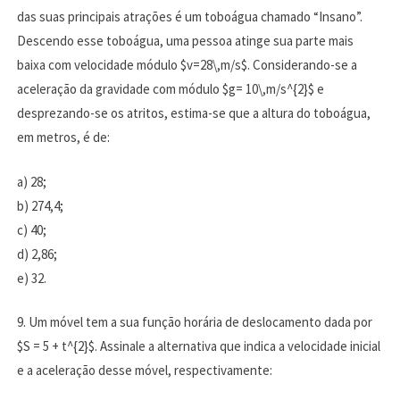
das suas principais atrações é um toboágua chamado “Insano”.
Descendo esse toboágua, uma pessoa atinge sua parte mais
baixa com velocidade módulo $v=28\,m/s$. Considerando-se a
aceleração da gravidade com módulo $g= 10\,m/s^{2}$ e
desprezando-se os atritos, estima-se que a altura do toboágua,
em metros, é de:
a) 28;
b) 274,4;
c) 40;
d) 2,86;
e) 32.
9. Um móvel tem a sua função horária de deslocamento dada por
$S = 5 + t^{2}$. Assinale a alternativa que indica a velocidade inicial
e a aceleração desse móvel, respectivamente: