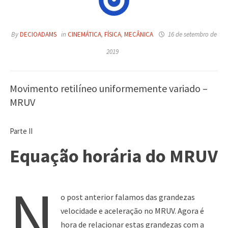
By
DECIOADAMS
in
CINEMÁTICA
,
FÍSICA
,
MECÂNICA
16 de setembro de
2019
Movimento retilíneo uniformemente variado –
MRUV
Parte II
Equação horária do MRUV
N
o post anterior falamos das grandezas
velocidade e aceleração no MRUV. Agora é
hora de relacionar estas grandezas com a