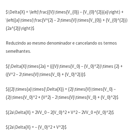
$\Delta{X} = \left(\frac{{V}\times{V_{0}} – {V_{0}^{2}}{a}\right) +
\left({a}\times(\frac{V^{2} – 2\times{V}\times{V_{0}} + {V_{0}^{2}})
{2a^{2}}\right)$
Reduzindo ao mesmo denominador e cancelando os termos
semelhantes.
${\Delta{X}\times{2a} = ({{V}\times{V_0} – {V_0}^2})\times {2} +
({V^2 – 2\times{V}\times{V_0} + {V_0}^2})}$
${{2}\times{a}\times{\Delta{X}} = {2}\times{V}\times{V_0} –
{2}\times{V_0}^2 + {V^2} – 2\times{V}\times{V_0} + {V_0}^2}$
${2a\Delta{X} = 2VV_0 – 2{V_0}^2 + V^2 – 2VV_0 +{V_0}^2}$
${2a\Delta{X} = – {V_0}^2 + V^2}$