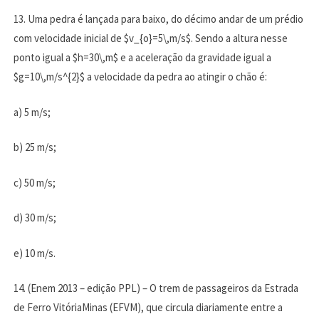
13. Uma pedra é lançada para baixo, do décimo andar de um prédio
com velocidade inicial de $v_{o}=5\,m/s$. Sendo a altura nesse
ponto igual a $h=30\,m$ e a aceleração da gravidade igual a
$g=10\,m/s^{2}$ a velocidade da pedra ao atingir o chão é:
a) 5 m/s;
b) 25 m/s;
c) 50 m/s;
d) 30 m/s;
e) 10 m/s.
14. (Enem 2013 – edição PPL) – O trem de passageiros da Estrada
de Ferro VitóriaMinas (EFVM), que circula diariamente entre a