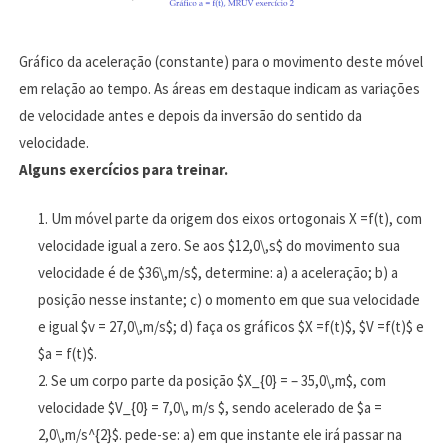
Gráfico da aceleração (constante) para o movimento deste móvel
em relação ao tempo. As áreas em destaque indicam as variações
de velocidade antes e depois da inversão do sentido da
velocidade.
Alguns exercícios para treinar.
Um móvel parte da origem dos eixos ortogonais X =f(t), com
velocidade igual a zero. Se aos $12,0\,s$ do movimento sua
velocidade é de $36\,m/s$, determine: a) a aceleração; b) a
posição nesse instante; c) o momento em que sua velocidade
e igual $v = 27,0\,m/s$; d) faça os gráficos $X =f(t)$, $V =f(t)$ e
$a = f(t)$.
Se um corpo parte da posição $X_{0} = – 35,0\,m$, com
velocidade $V_{0} = 7,0\, m/s $, sendo acelerado de $a =
2,0\,m/s^{2}$. pede-se: a) em que instante ele irá passar na