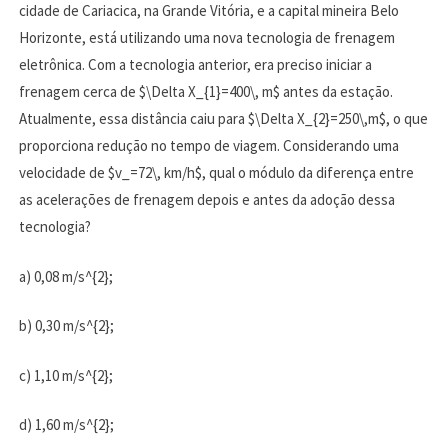
cidade de Cariacica, na Grande Vitória, e a capital mineira Belo
Horizonte, está utilizando uma nova tecnologia de frenagem
eletrônica. Com a tecnologia anterior, era preciso iniciar a
frenagem cerca de $\Delta X_{1}=400\, m$ antes da estação.
Atualmente, essa distância caiu para $\Delta X_{2}=250\,m$, o que
proporciona redução no tempo de viagem. Considerando uma
velocidade de $v_=72\, km/h$, qual o módulo da diferença entre
as acelerações de frenagem depois e antes da adoção dessa
tecnologia?
a) 0,08 m/s^{2};
b) 0,30 m/s^{2};
c) 1,10 m/s^{2};
d) 1,60 m/s^{2};