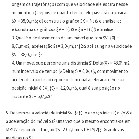
origem da trajetória; b) com que velocidade ele estará nesse
momento; c) depois de quanto tempo ele passará na posição
$X = 35,0\,m$; d) construa o gráfico $X = f(t)$ e analise-o;
e)construa os gráficos $V = f(t)$ e $a = f(t)$ e analise.
Qual é o deslocamento de um móvel que tem $V_{0} =
8,0\,m/s$, aceleração $a= 3,0\,m/s^{2}$ até atingir a velocidade
$V = 38,0\,m/s$?
Um móvel que percorre uma distância $\Delta{X} = 48,0\,m$,
num intervalo de tempo $\Delta{t} = 6,0\,s$, com movimento
acelerado a partir do repouso, tem qual aceleração? Se sua
posição inicial é $X_{0} = -12,0\,m$, qual é sua posição no
instante $t = 6,0\,s$?
5. Determine a velocidade inicial $v_{o}$, o espaço inicial $x_{o}$ e
a aceleração do móvel $a$ uma vez que o mesmo encontra-se em
MRUV seguindo a função $S=20-2\times t + t^{2}$, Grandezas
medidas no SI.