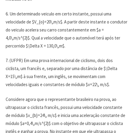
6. Um determinado veiculo em certo instante, possui uma
velocidade de $V_{o}=20\,m/s$. A partir deste instante o condutor
do veiculo acelera seu carro constantemente em $a =
4,0\,m/s^{2}$. Qual a velocidade que o automóvel terá após ter
percorrido $\Delta X = 130,0\,m$.
7. (UFPR) Em uma prova internacional de ciclismo, dois dos
ciclista, um francês e, separado por uma distância de $\Delta
X=15\,m$ à sua frente, um inglês, se movimentam com
velocidades iguais e constantes de módulo $v=22\, m/s$.
Considere agora que o representante brasileiro na prova, ao
ultrapassar o ciclista francês, possui uma velocidade constante
de módulo $v_{b}=24\, m/s$ e inicia uma aceleração constante de
módulo $a=0,4\,m/s^{2}$ com o objetivo de ultrapassar o ciclista
inglês e ganhar a prova. No instante em que ele ultrapassa o