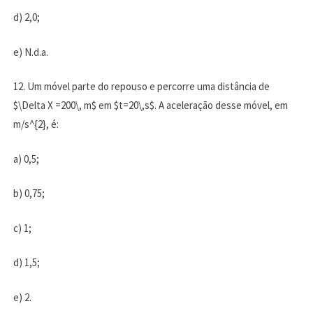
d) 2,0;
e) N.d.a.
12. Um móvel parte do repouso e percorre uma distância de
$\Delta X =200\, m$ em $t=20\,s$. A aceleração desse móvel, em
m/s^{2}, é:
a) 0,5;
b) 0,75;
c) 1;
d) 1,5;
e) 2.