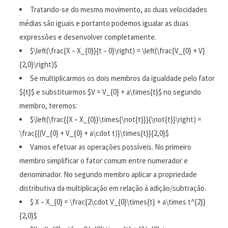
Tratando-se do mesmo movimento, as duas velocidades
médias são iguais e portanto podemos igualar as duas
expressões e desenvolver completamente.
$\left(\frac{X – X_{0}}{t – 0}\right) = \left(\frac{V_{0} + V}
{2,0}\right)$
Se multiplicarmos os dois membros da igualdade pelo fator
${t}$ e substituirmos $V = V_{0} + a\times{t}$ no segundo
membro, teremos:
$\left(\frac{{X – X_{0}}\times{\not{t}}}{\not{t}}\right) =
\frac{{(V_{0} + V_{0} + a\cdot t)}\times{t}}{2,0}$
Vamos efetuar as operações possíveis. No primeiro
membro simplificar o fator comum entre numerador e
denominador. No segundo membro aplicar a propriedade
distributiva da multiplicação em relação à adição/subtração.
$ X – X_{0} = \frac{2\cdot V_{0}\times{t} + a\times t^{2}}
{2,0}$